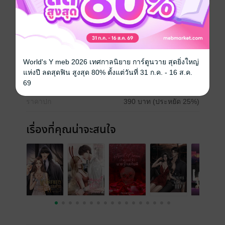
โรมานซ์
ตลก
โรแมนติก
18+
ประเภทไฟล์
pdf, epub
(สารบัญ)
World's Y meb 2026 เทศกาลนิยาย การ์ตูนวาย สุดยิ่งใหญ่
วันที่วางขาย
25 มกราคม 2566
แห่งปี ลดสุดฟิน สูงสุด 80% ตั้งแต่วันที่ 31 ก.ค. - 16 ส.ค.
ความยาว
258 หน้า (≈ 66,206 คำ)
69
ราคาปก
390 บาท (ประหยัด 25%)
เรื่องที่คุณน่าจะสนใจ