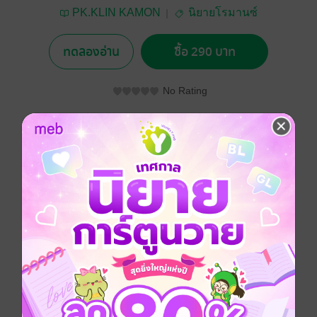
PK.KLIN KAMON
นิยายโรมานซ์
ทดลองอ่าน
ซื้อ 290 บาท
No Rating
อยากได้
ซื้อเป็นของขวัญ
ติดตาม
แชร์
เทียนหอม-ธันเดอร์ บุคคลที่โดนพ่อแม่จับไปดูตัวบ่อยที่สุด
ในโลก เรียกได้ว่าถ้าจะจด Guinness Book ก็สามารถ
ทำได้เพราะพวกเขาโดนถ้าไปดูตัวบ่อยมากทั้งที่ตอนนี้มันปี
2023 แล้วนะ พวกเขาเริ่มเหนื่อยและเบื่อหน่ายกับเรื่อง
แบบนี้แล้ว เลยทำให้เกิดเหตุการณ์นี้ “คู่หมั้นจอมปลอม”
หรือ “คู่หมั้นหลอก ๆ” หรือ “ไม้กันหมา” เพื่อตบตาพ่อแม่
ของพวกเขาและเลิกจับคู่ให้สักที