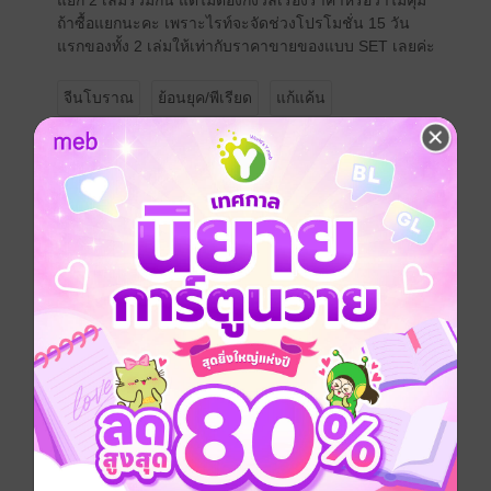
แยก 2 เล่มรวมกัน แต่ไม่ต้องกังวลเรื่องราคาหรือว่าไม่คุ้ม
ถ้าซื้อแยกนะคะ เพราะไรท์จะจัดช่วงโปรโมชั่น 15 วัน
แรกของทั้ง 2 เล่มให้เท่ากับราคาขายของแบบ SET เลยค่ะ
จีนโบราณ
ย้อนยุค/พีเรียด
แก้แค้น
ซีรีส์
นางร้ายอย่างข้า ไม่ขอรักท่านอีกแล้ว
ประเภทไฟล์
pdf, epub
วันที่วางขาย
03 กุมภาพันธ์ 2566
ความยาว
928 หน้า (≈ 204,365 คำ)
ราคาปก
568 บาท (ประหยัด 38%)
เล่มอื่นๆ ในซีรีส์
ดูทั้งหมด