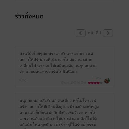
รีวิวทั้งหมด
หน้าที่ 1
อ่านได้เรื่อยๆค่ะ พระเอกรักนางเอกมาก แต่
อยากให้ปรับตรงที่เน้นบ่อยไปค่ะว่านางเอก
เปลี่ยนไป นางเอกไม่เหมือนเดิม วนๆบ่อยมาก
ค่ะ และตอนจบรวบรัดไปนิดนึงค่ะ
มีแล้ว -
0
15 เม.ย. 2566
16:55 น.
สนุกค่ะ พอ.คลั่งรักนอ.คนเดียว พ่อไมโครเวฟ
จริงๆ อยากให้มีเขียนถึงคู่ของพี่รองกับองค์หญิง
สาม แล้วก็เยี่ยนเฟยกับปิงปิงเพิ่มจังค่ะ หายไป
เลย ส่วนตัวแล้วถือว่าไม่ดราม่ามากคือก็ไม่ได้
แก้แค้นโหด ทุกตัวละครร้ายๆก็ได้รับผลกรรม