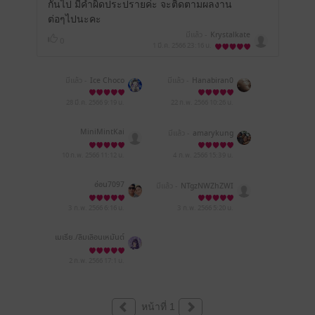
กันไป มีคำผิดประปรายค่ะ จะติดตามผลงาน
ต่อๆไปนะคะ
มีแล้ว -
Krystalkate
0
1 มี.ค. 2566
23:16 น.
มีแล้ว -
Ice Choco
มีแล้ว -
Hanabiran0
28 มี.ค. 2566
9:19 น.
22 ก.พ. 2566
10:26 น.
MiniMintKai
มีแล้ว -
amarykung
10 ก.พ. 2566
11:12 น.
4 ก.พ. 2566
15:39 น.
อ่อน7097
มีแล้ว -
NTgzNWZhZWI
4ZTgyMmQzM2M5OWI
xM2I5MjA0ODllMGU=
3 ก.พ. 2566
6:16 น.
3 ก.พ. 2566
5:20 น.
เมเธีย./ลืมเลือน​เหมันต์​
2 ก.พ. 2566
17:1 น.
หน้าที่ 1