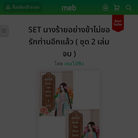
ล็อกอินเข้าระบบ
SET นางร้ายอย่างข้าไม่ขอ
รักท่านอีกแล้ว ( ชุด 2 เล่ม
จบ )
โดย
เหอไป๋ซิง