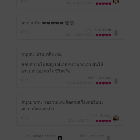
0
30 ม.ค. 2566
12:25 น.
มาตามนัด ❤️❤️❤️❤️❤️ 🥰🥰
มีแล้ว -
Koko Kovit
0
28 ม.ค. 2566
14:37 น.
สนุกค่ะ อ่านเพลินเลย
ชอบความไม่สมบูรณ์แบบของนางเอก มันให้
อารมณ์ของคนในชีวิตจริง
มีแล้ว -
popopui
0
27 ม.ค. 2566
15:28 น.
สนุกมากค่ะ รออ่านและติดตามเรื่องต่อไปนะ
คะ มาอัพบ่อยๆน๊า
มีแล้ว -
Boeing
0
27 ม.ค. 2566
15:1 น.
มีแล้ว -
ลักขณา.ลักขณา
มีแล้ว -
Joojunior