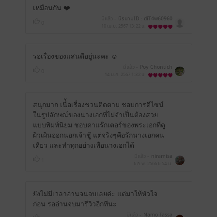
เหมือนกัน ❤️
มีแล้ว -
นิรนามID : diT4w60960
0
10 เม.ย. 2567
13:22 น.
รอเรื่องของแสนดีอยู่นะคะ​ ☺️
มีแล้ว -
Poy Chontich
0
14 ม.ค. 2567
1:32 น.
สนุกมาก เนื่้อเรื่องชวนติดตาม ชอบการดีไซน์
ในรูปลักษณ์ของนางเอกที่ไม่จำเป็นต้องสวย
แบบพิมพ์นิยม ชอบคาแร๊กเตอร์ของพระเอกที่ดู
ผิวเผินออกนอกเจ้าชู้ แต่จริงๆคือรักนางเอกคน
เดียว และทำทุกอย่างเพื่อนางเอกได้
มีแล้ว -
niramisa
1
6 ก.พ. 2566
6:54 น.
ยังไม่มีเวลาอ่านจนจบเลยค่ะ แต่มาให้หัวใจ
ก่อน รออ่านจบมารีวิวอีกทีนะ
มีแล้ว -
Namo Tassa