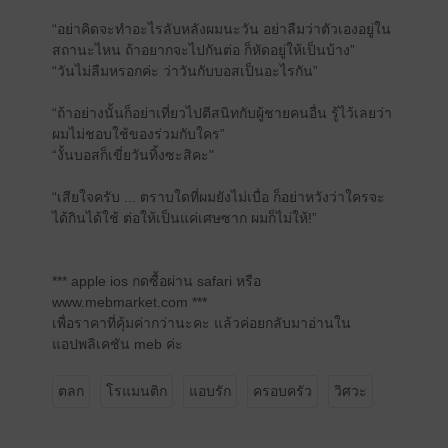
“อย่าคิดจะทำอะไรลับหลังผมนะวัน อย่าลืมว่าตัวเองอยู่ใน
สถานะไหน ถ้าอยากจะไปกันต่อ ก็หัดอยู่ให้เป็นบ้าง”
“วันไม่ลืมหรอกค่ะ ว่าวันกับบอสเป็นอะไรกัน”
“ถ้าอย่างนั้นก็อย่าเที่ยวไปตีสนิทกับผู้ชายคนอื่น รู้ไว้เลยว่า
ผมไม่ชอบใช้ของร่วมกับใคร”
“งั้นบอสก็เขี่ยวันทิ้งซะสิคะ"
“เสียใจครับ ... ตราบใดที่ผมยังไม่เบื่อ ก็อย่าหวังว่าใครจะ
ได้กินได้ใช้ ต่อให้เป็นแค่เศษซาก ผมก็ไม่ให้!”
*** apple ios กดซื้อผ่าน safari หรือ
www.mebmarket.com ***
เพื่อราคาที่คุ้มค่ากว่านะคะ แล้วค่อยกลับมาอ่านใน
แอปพลิเคชัน meb ค่ะ
ตลก
โรแมนติก
แอบรัก
ครอบครัว
วิศวะ