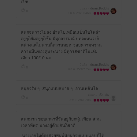
เงียบ
มีแล้ว -
duan.Roddis
0
3 ก.ค. 2568
9:46 น.
สนุกจนวางไม่ลง อ่านไปเหมือนเป็นไบโพล่า
อยู่ๆก็ยิ้มอยู่ๆก็ซึม มีทุกอารมณ์ บทจะหน่วงก็
หน่วงแต่ไม่นานก็หวานหยด ชอบความหวาน
ความมึนของคู่พระนาง มีทุกรสชาติในเล่ม
เดียว 100/10 ค่ะ
มีแล้ว -
duan.Roddis
0
8 มิ.ย. 2568
7:55 น.
สนุกจริง ๆ สนุกแบบสบาย ๆ อ่านเพลินใจ
มีแล้ว -
เอี๊ยบไค
0
2 พ.ย. 2567
9:0 น.
สนุกมาก ชอบเวลาที่วันอยู่กับกลุ่มเพื่อน ส่วน
เวลาที่พร-นางอยู่ด้วยกันก็ฮาดี
นางเอกไม่ต้องสวยพิมพ์นิยมก็จบแบบแฮปปี้ได้