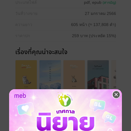
ประเภทไฟล์
pdf, epub
(สารบัญ)
วันที่วางขาย
27 มกราคม 2566
ความยาว
605 หน้า (≈ 137,808 คำ)
ราคาปก
259 บาท (ประหยัด 15%)
เรื่องที่คุณน่าจะสนใจ
เขียนรีวิวและให้เรตติ้ง