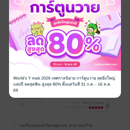
คุณสามารถ
เข้าสู่ระบบ
เพื่อแสดงความคิดเห็นได้จ้า
รีวิวทั้งหมด
หน้าที่ 1
สสองสนุกดีค่ะนางเอกไม่ต้องสวยยเลิศเลอแต่
พระเอกก็รักได้
World's Y meb 2026 เทศกาลนิยาย การ์ตูนวาย สุดยิ่งใหญ่
แห่งปี ลดสุดฟิน สูงสุด 80% ตั้งแต่วันที่ 31 ก.ค. - 16 ส.ค.
69
แสดงสปอยล์
มีแล้ว -
Pueng Sudarat
0
7 ม.ค. 2569
15:3 น.
รอเรื่องคุณเหมวัตรอยู่นะคะ ท่าทางจะร้าย