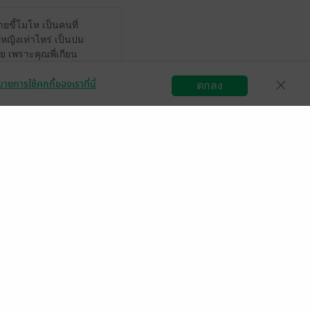
ายขี้โมโห เป็นคนที่
ู้หญิงเท่าไหร่ เป็นปม
วย เพราะคุณพี่เกียน
ด้กลิ่นตุ ๆ พอจับตา
ายการใช้คุกกี้ของเราที่นี่
ตกลง
สมัครขายอีบุ๊ก
วิธีการใช้งาน
ติดต่อเรา
 เหมือนโดนลูบคม
ผลงศรใส่ละ1
นัง น้องก็ไม่ยอม
พี่เกียนนอกจากปาก
ถ้าต้องเลือกน้องก็
างเป็นคุณสาที่น่ารัก
งเมียได้ทั้งลูกสาวให้