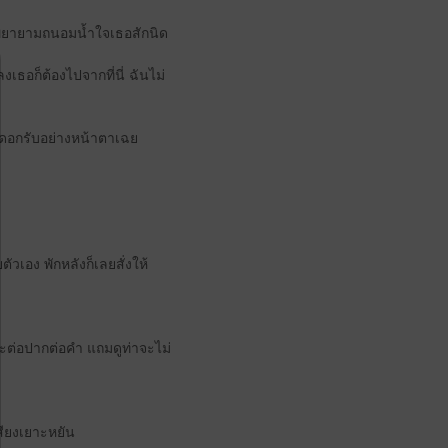
ด้พยายามถนอมน้ำใจเธอสักนิด
เธอก็ต้องไปจากที่นี่ ฉันไม่
ืดอกรับอย่างหน้าตาเฉย
ัวเอง พักหลังก็เลยสั่งให้
จะต่อปากต่อคำ แถมดูท่าจะไม่
สียงเยาะหยัน