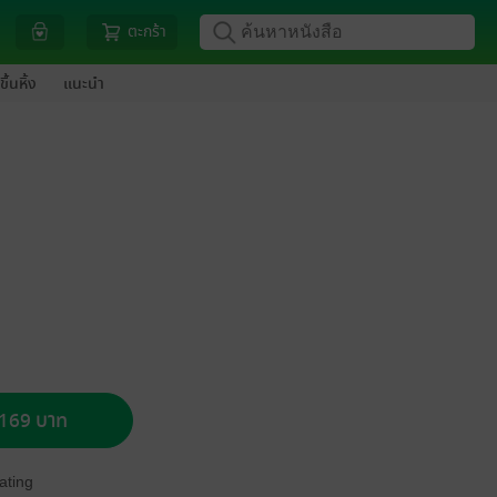
ตะกร้า
ขึ้นหิ้ง
แนะนำ
อ 169 บาท
ating