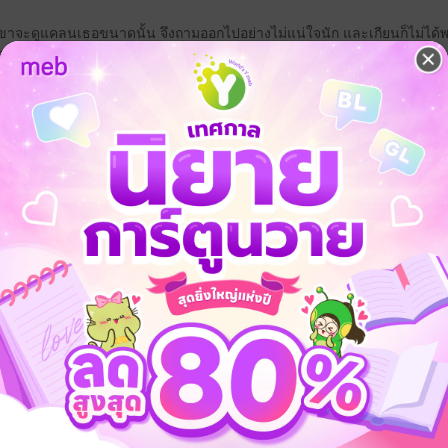
าเขาจะดูแคลนเธอขนาดนั้น จึงถามออกไปอย่างไม่แน่ใจนัก และเกียนก็ไม่ไ
ณาแทบกระอัก
าคิดว่าฉันพิศวาสอะไรเธอนัก ก็แค่อดอยากมานานเท่านั้นเอง แต่ถ้าเธอไม่ตกลง
รศเท่ากับคุณมาก่อนเลย”
ฝ่ามือขึ้นตบเขาอีกสักฉาด เขาไม่ได้มีทีท่าว่าจะสลดเลยแม้แต่น้อย กลับย
ะให้หรือไม่ให้ ถ้าไม่ให้ก็ไสหัวออกไป”
...............
บบนั้น”
ับแทนมัน”
ิดขึ้นมาอีก จริงๆ เขาเหม็นหน้าผู้ชายทุกคนบนเกาะ ไม่เว้นแม้กระทั่งน้องชายต
มือง ส่วนละหานเขาให้นอนที่ฟาร์มมุก
ยู่ เจ้านายไม่ควรจะไล่ไปที่อื่น”
 ฉันบอกไปแล้วนี่”
ม่ยากเท่าพูดกับแม่คนนี้ คนอื่นกลัวเขาจนหัวหด แต่เธอไม่เลยสักนิด กล้าที่
ยหรือเปล่าคะ”
ว”
ายเลยที่จะเข้าใจ ติณณาพยายามกลืนก้อนแข็งๆ ลงคอ ก่อนจะถามเขาด้วยน้ำเ