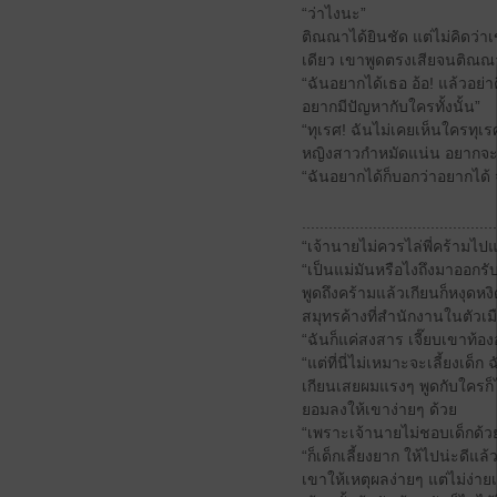
“ว่าไงนะ”
ติณณาได้ยินชัด แต่ไม่คิดว่
เดียว เขาพูดตรงเสียจนติณ
“ฉันอยากได้เธอ อ้อ! แล้วอย่
อยากมีปัญหากับใครทั้งนั้น”
“ทุเรศ! ฉันไม่เคยเห็นใครทุเ
หญิงสาวกำหมัดแน่น อยากจะยก
“ฉันอยากได้ก็บอกว่าอยากได้ จ
............................................
“เจ้านายไม่ควรไล่พี่คร้ามไปแ
“เป็นแม่มันหรือไงถึงมาออกร
พูดถึงคร้ามแล้วเกียนก็หงุดหง
สมุทรค้างที่สำนักงานในตัวเ
“ฉันก็แค่สงสาร เจี๊ยบเขาท้องอ
“แต่ที่นี่ไม่เหมาะจะเลี้ยงเด็ก
เกียนเสยผมแรงๆ พูดกับใครก็ไ
ยอมลงให้เขาง่ายๆ ด้วย
“เพราะเจ้านายไม่ชอบเด็กด้ว
“ก็เด็กเลี้ยงยาก ให้ไปน่ะดีแล้
เขาให้เหตุผลง่ายๆ แต่ไม่ง่