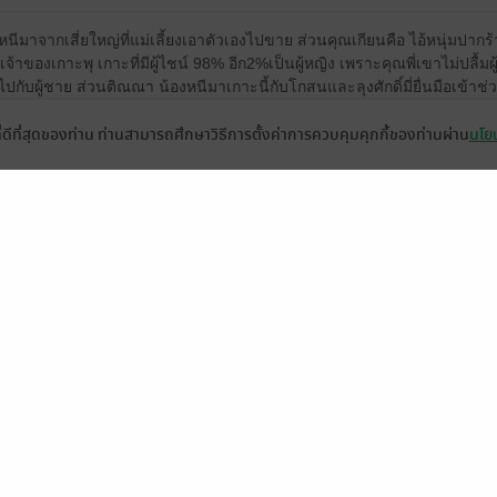
ีมาจากเสี่ยใหญ่ที่แม่เลี้ยงเอาตัวเองไปขาย ส่วนคุณเกียนคือ ไอ้หนุ่มปากร้
นเจ้าของเกาะพุ เกาะที่มีผู้ไชน์ 98% อีก2%เป็นผู้หญิง เพราะคุณพี่เขาไม่ปลื้มผ
ปกับผู้ชาย ส่วนติณณา น้องหนีมาเกาะนี้กับโกสนและลุงศักดิ์มี่ยื่นมือเข้าช่
ตัวเป็นผู้ชาย แต่ปลอมยังไงเครื่องสแกนแบบพี่เกียนก็ยังดูออก ตอนแรกก็แค่ไ
ที่ดีที่สุดของท่าน ท่านสามารถศึกษาวิธีการตั้งค่าการควบคุมคุกกี้ของท่านผ่าน
นโยบ
ด ๆ ตลอดเหมือนคนอารมณ์เสียตลอดเวลา พอรู้ว่าน้องเป็นผู้หญิงก็โกรธมาก
กกันซึ่งหน้า นางเลยโมโห ๆ
อบปิ๊งยายติณเขาด้วย แค่มองตาก็ละสายตาไปไม่ได้ อย่างกะโดนกามเทพแ
เกี่ยวกับน้องเพิ่มแล้วก็จุดอ่อนที่นางรู้มาข่มขู่น้องให้ยอมมาเป็นผู้หญิงของ
ู้ว่าน้องหนีมาจากใครก็เอาน้องไปเจอซึ่งหน้า กลัวและโกรธแทนน้องมาก ไอ้
ยแบบร้ายจริง รู้ว่าน้องกลัวก็เอาเรื่องนั้นมาขู่ น้องก็ต้องยอมดิ แต่อีกใจคือ
ป แต่ใจนึงก็เอ็นดูอะ นางแสดงออกไม่ค่อยเป็น เป็นคนไม่โรแมนติกเลยยย แต่น
ยุ่ง ๆ นางก็อ่อนลงมาก รักลูกรักเมีย เคยเกลียดผู้หญิง ไม่ชอบผู้หญิงก็เลยได้ทั้