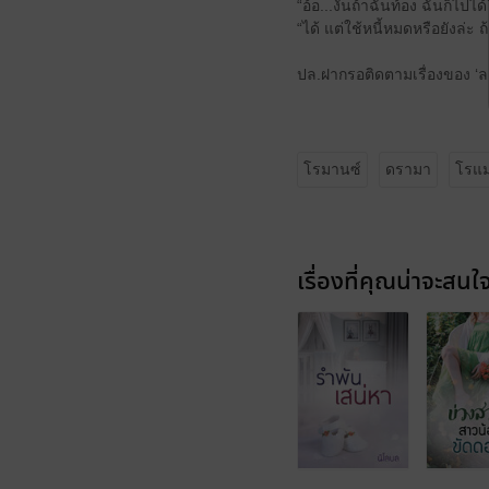
“อ้อ...งั้นถ้าฉันท้อง ฉันก็ไปไ
“ได้ แต่ใช้หนี้หมดหรือยังล่ะ ถ้
ปล.ฝากรอติดตามเรื่องของ ‘ล
โรมานซ์
ดรามา
โรแม
เรื่องที่คุณน่าจะสนใ