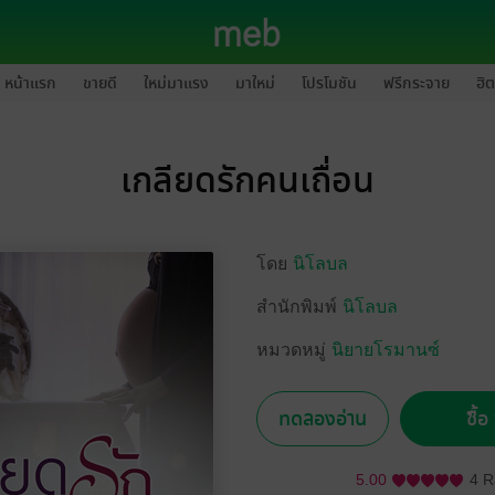
หน้าแรก
ขายดี
ใหม่มาแรง
มาใหม่
โปรโมชัน
ฟรีกระจาย
ฮิต
เกลียดรักคนเถื่อน
โดย
นิโลบล
สำนักพิมพ์
นิโลบล
หมวดหมู่
นิยายโรมานซ์
ทดลองอ่าน
ซื้
5.00
4 R