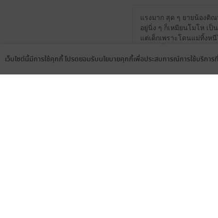
แรงมาก สุด ๆ ยายน้องติณหน
อยู่นิ่ง ๆ ก็เหมียนโมโห เป็
แต่เด็กเพราะโดนแม่ทิ้งหนีไ
แกไม่ปลื้มหญิงเลยต้องปลอม
เว็บไซต์นี้มีการใช้คุกกี้ โปรดยอมรับนโยบายคุกกี้เพื่อประสบการณ์การใช้บริการ
ดูดี ๆ ยายน้องติณก็โป๊ะเลย
Language
ดาวน์โหลดแอป
พี่เกียนปากร้ายมาก ฟึดฟั
เหมือนโดนสาวหยาม มาหลอ
แต่นอกจากโมโหคือนางก็แ
คุณชายเกียนเขาก็ให้คนไปสืบ
อิดออดต่อรองขอกลับไปคิด
แต่คุณชายเขาก็ร้ายเว่อ ร
หมาปากมอมแล้วยังร้ายอีก ร้า
เลือกนังอยู่ละ ฮึ
อ่านไปหมั่นไส้คุณพี่เขาไ
เป็นปะป๊าที่ดีนะ พอจบเรื่อง