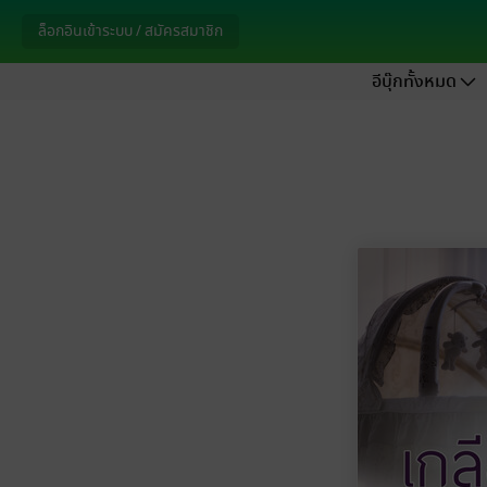
ล็อกอินเข้าระบบ / สมัครสมาชิก
อีบุ๊กทั้งหมด