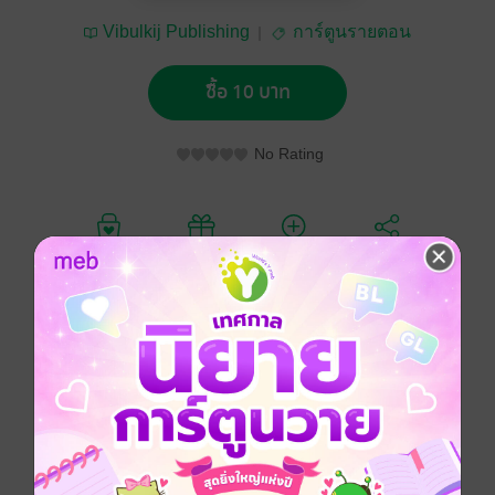
Vibulkij Publishing
การ์ตูนรายตอน
ซื้อ 10 บาท
No Rating
อยากได้
ซื้อเป็นของขวัญ
ติดตาม
แชร์
การ์ตูนญี่ปุ่น
แอกชัน
ผจญภัย
แฟนตาซี
ซีรีส์
กาลวิบัติ 4 อัศวิน (รายตอน)
ประเภทไฟล์
pdf