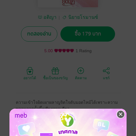
อติญา
นิยายโรมานซ์
ทดลองอ่าน
ซื้อ 179 บาท
5.00
1 Rating
อยากได้
ซื้อเป็นของขวัญ
ติดตาม
แชร์
ความเข้าใจผิดเผาผลาญจิตใจดับมอดไหม้ได้เพราะความ
หวานจากน้ำผึ้งเพียงหยดเดียว
เมื่อความชิงชังเกิดขึ้นในจิตใจของน้องสาวเขาฐานะพี่
ชายจึงต้องช่วยแก้ไขปัญหาเพื่อให้บรรเทาตามกำลังหลัง
จากทนฟังความข้างเดียวมาเป็นเวลาเนิ่นนานและเมื่อมา