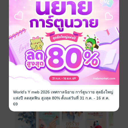
ถึงวันที่ได้พบกับคนต้นเรื่องแบบตัวเป็นๆ จึงได้รู้ว่าเรื่องที่
เขาเล่าว่าทั้งหลายทั้งมวลนั้นล้วนไม่มีอะไรเลยที่เข้าใกล้
ความเป็นจริง แต่ก็ต้องขอบคุณในความเข้าใจผิดที่ทำให้
ได้รู้ว่าหัวใจที่ด้านชาก็สามารถกลับมาเต้นแรงอีกครั้ง
โรมานซ์
โรแมนติก
ครอบครัว
ความรัก
ประเภทไฟล์
pdf, epub
(สารบัญ)
วันที่วางขาย
27 มกราคม 2566
ความยาว
236 หน้า (≈ 50,074 คำ)
ราคาปก
279 บาท (ประหยัด 35%)
World's Y meb 2026 เทศกาลนิยาย การ์ตูนวาย สุดยิ่งใหญ่
แห่งปี ลดสุดฟิน สูงสุด 80% ตั้งแต่วันที่ 31 ก.ค. - 16 ส.ค.
เรื่องที่คุณน่าจะสนใจ
69