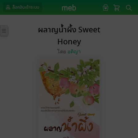
ล็อกอินเข้าระบบ
ผลาญน้ำผึ้ง Sweet
Honey
โดย
อติญา