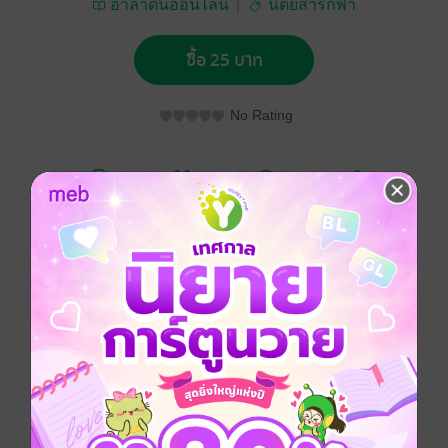
อาลาดินออนไลน์
นิตยสารกีฬา
ซื้อ 25 บาท
No Rating
อยากได้
ซื้อเป็นของขวัญ
ติดตาม
แชร์
ฟุตบอลสยาม Vol.1735
ประเภทไฟล์
pdf
วันที่วางขาย
28 มกราคม 2566
ความยาว
52 หน้า