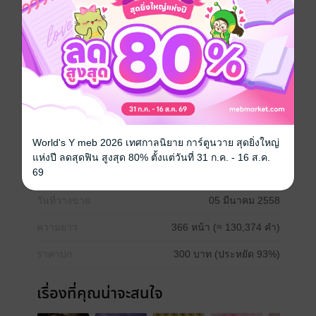
เขาคืออสูรร้ายสำหรับเธอ เป็นบุคคที่ไม่น่าเข้าใกล้และ
ควรถอยห่างเป็นที่สุด แต่ทำไมยิ่งถอยหนี เขายิ่งวิ่งเข้าใส่
แถมยังกระโจนร่างเข้าหาราวกับว่าเธอคือสมันเนื้อนุ่มที่
น่าลิ้มลอง และไม่มีวันหยุดล่าหากไม่ได้ในสิ่งที่ต้องการ
เมื่อโดนรุกหนักและมีเหตุจำเป็นที่ต้องยอมเป็นของเล่น
ของเขา ลูกแมวน้อยจึงจำยอมและจำใจทอดกายให้เขา
เชยชม แต่ยิ่งชิดใกล้ เร่าร้อนด้วยเพลิงเสน่หา ความรู้สึก
บางอย่างก็เบ่งบานในใจของทั้งคู่ไม่รู้ตัว
World's Y meb 2026 เทศกาลนิยาย การ์ตูนวาย สุดยิ่งใหญ่
แห่งปี ลดสุดฟิน สูงสุด 80% ตั้งแต่วันที่ 31 ก.ค. - 16 ส.ค.
69
ประเภทไฟล์
pdf, epub
(สารบัญ)
วันที่วางขาย
05 มีนาคม 2558
ความยาว
366 หน้า (≈ 130,374 คำ)
ราคาปก
300 บาท (ประหยัด 93%)
เรื่องที่คุณน่าจะสนใจ