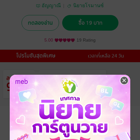
อัญญาณี
นิยายโรมานซ์
ทดลองอ่าน
ซื้อ 19 บาท
5.00
19 Rating
โปรโมชันสุดพิเศษ
เวลาที่เหลือ 24 วัน
ลด
จากราคาปก 300 บาท
93
%
เหลือเพียง 19 บาท
อยากได้
ซื้อเป็นของขวัญ
ติดตาม
แชร์