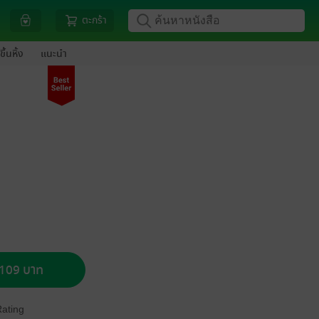
ตะกร้า
ขึ้นหิ้ง
แนะนำ
อ 109 บาท
Rating