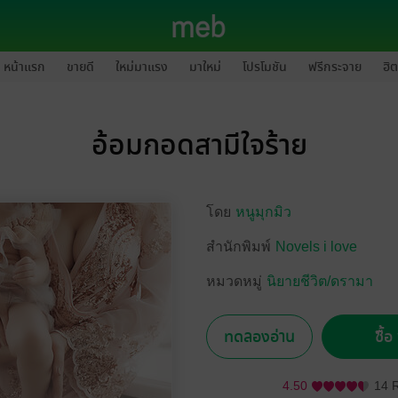
หน้าแรก
ขายดี
ใหม่มาแรง
มาใหม่
โปรโมชัน
ฟรีกระจาย
ฮิต
อ้อมกอดสามีใจร้าย
โดย
หนูมุกมิว
สำนักพิมพ์
Novels i love
หมวดหมู่
นิยายชีวิต/ดรามา
ทดลองอ่าน
ซื้
4.50
14 