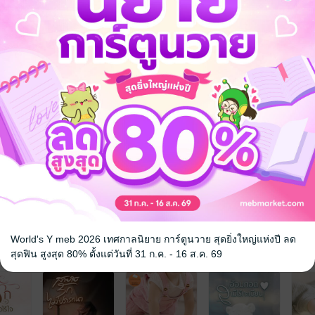
้ายขาดลง เมื่อเขานำผู้หญิงอื่นเข้ามานอนในบ้าน หญิงสาวก็ไม่ขอทนที่จะรั
จะไม่รู้แม้กระทั่งลูกในท้องที่เป็นลูกของเขา
ัก
เจ้าชู้
EB ในรูปแบบหนังสือเสียงด้วยนะ หาก
ฟังได้เลยจ้ะ
World's Y meb 2026 เทศกาลนิยาย การ์ตูนวาย สุดยิ่งใหญ่แห่งปี ลด
จ
สุดฟิน สูงสุด 80% ตั้งแต่วันที่ 31 ก.ค. - 16 ส.ค. 69