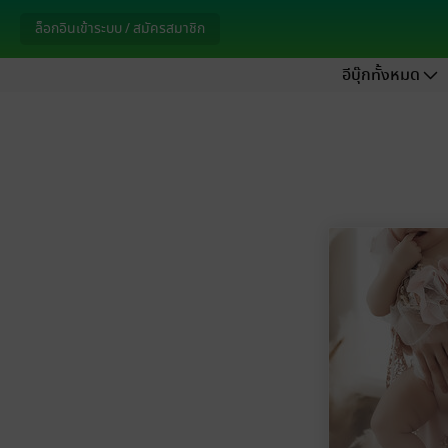
ล็อกอินเข้าระบบ / สมัครสมาชิก
อีบุ๊กทั้งหมด