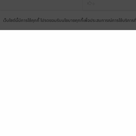
0
เว็บไซต์นี้มีการใช้คุกกี้ โปรดยอมรับนโยบายคุกกี้เพื่อประสบการณ์การใช้บริการ
Language
ดาวน์โหลดแอป
สนุกมากค่ะ
0
น่าร้ากกก นอ energy ดีมาก
ครอบครัว นอ คือกลายเป็นแม่
อ่านลื่นมาก NC ดี ไม่มากไ
0
ดีมาก ชอบเอนเนอจี้นังลี่ส
ออกมานะคะ เป็นกำลังใจให้
0
สนุกมากๆ พระเอกกลับตัวกล