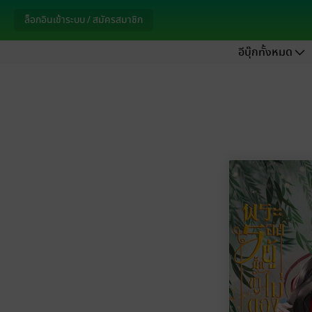
ล็อกอินเข้าระบบ / สมัครสมาชิก
อีบุ๊กทั้งหมด