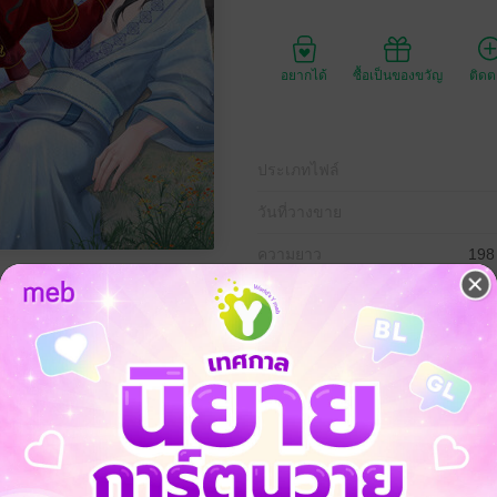
อยากได้
ซื้อเป็นของขวัญ
ติด
ประเภทไฟล์
วันที่วางขาย
ความยาว
198
ราคาปก
งตัวละครในนิยายเรื่อง ‘ธาราแห่งดวงดาว’
ไม่มีบทบาทอะไรเลย...
กนิยายน้ำเน่าเล่มนั้น ได้มีชีวิตใหม่
ซ์ ใครจะโง่กลับไปหาพระรองไร้หัวใจผู้นั้นอีก