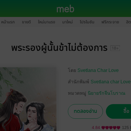
หน้าแรก
ขายดี
ใหม่มาแรง
มาใหม่
โปรโมชัน
ฟรีกระจาย
ฮิต
พระรองผู้นั้นข้าไม่ต้องการ
โดย
Svetlana Char Love
สำนักพิมพ์
Svetlana char Love
หมวดหมู่
นิยายรักจีนโบราณ
ทดลองอ่าน
ซื้
4.84
125 