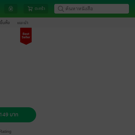
ตะกร้า
ขึ้นหิ้ง
แนะนำ
อ 149 บาท
Rating