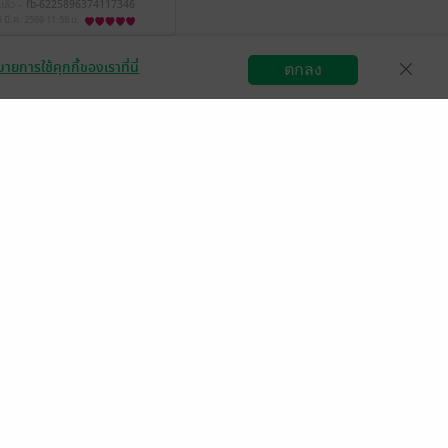
แล้ว -
fb-6225896374117346
5 มี.ค. 2569
11:58 น.
ายการใช้คุกกี้ของเราที่นี่
ตกลง
สมัครขายอีบุ๊ก
วิธีการใช้งาน
ติดต่อเรา
มีแล้ว -
Petch3970
21 ม.ค. 2569
2:45 น.
นีกันไม่พ้นอะนะ แล้ว
การเล่าเรื่องของไรท์
มีแล้ว -
❤SomesomE❤
 ม.ค. 2569
23:24 น.
งสรรค์ผลงานดีๆแบบนี้
มีแล้ว -
Smink Wannakul
22 ต.ค. 2568
5:23 น.
้า❤️❤️