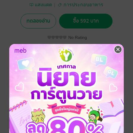
แสงแดด
การประกอบอาหาร
ทดลองอ่าน
ซื้อ 592 บาท
No Rating
อยากได้
ซื้อเป็นของขวัญ
ติดตาม
แชร์
"“Popular Thai Cuisine” English edition is one if the
first few book on Thai food which adopted a step-by-
step illustrated cooking, making it possible and
convenient even for the beginners to cook delicious
Thai food.
The recipes are organized into major sections as
starters and snacks, soups, salads, curries, meat and
poultry, fish and seafood, vegetable, rice, noodles and