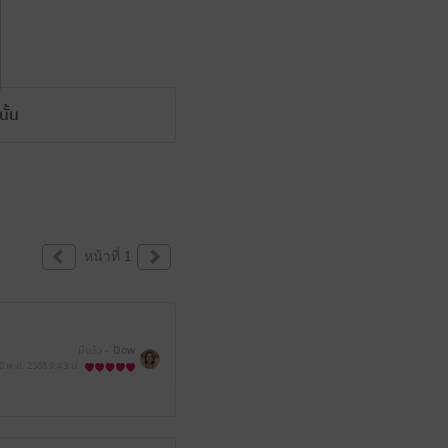
ั้น
หน้าที่ 1
มีแล้ว -
Dow
0 พ.ค. 2568
9:43 น.