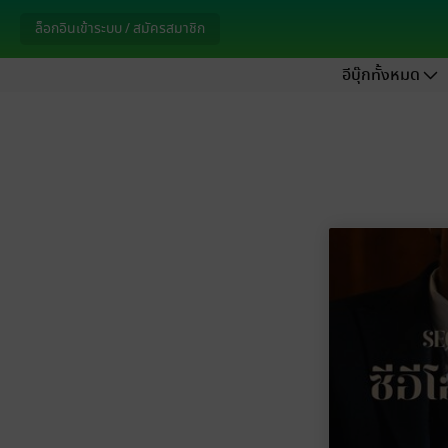
ล็อกอินเข้าระบบ / สมัครสมาชิก
อีบุ๊กทั้งหมด