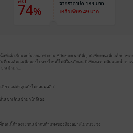
ลด
จากราคาปก 189 บาท
74
%
เหลือเพียง 49 บาท
ที่เมื่อเรียนจบก็ออกมาทำงาน ชีวิตของเธอที่มีญาติเพียงคนเดียวคือป้าของ
ในวันที่เธอล้มลงเมื่อมองไปทางไหนก็ไม่มีใครสักคน มีเพียงความมืดและน้ำตาเท่า
เขาเข้ามา...
เดียว แต่ถ้าคุณยังไม่ยอมพูดอีก”
เห็นเขาเดินเข้ามาใกล้เธอ
ี่ตอนนี้กำลังจะชนเข้ากับกำแพงของห้องอย่างไม่ทันระวัง