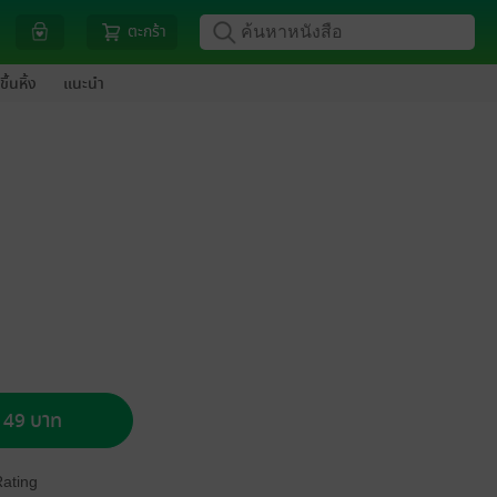
ตะกร้า
ขึ้นหิ้ง
แนะนำ
อ 49 บาท
Rating