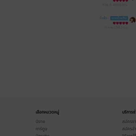
30 พ.ค. 2566
6:59 น.
มีแล้ว -
นางร้ายซิน
16 ก.พ. 2566
2:6 น.
เลือกหมวดหมู่
บริการช
นิยาย
สมัครขาย
การ์ตูน
สมัครอ่