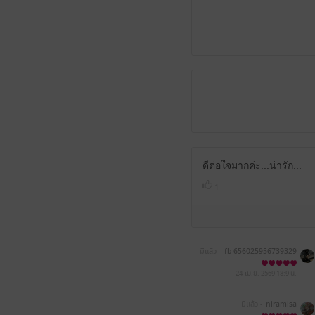
ดีต่อใจมากค่ะ...น่ารัก...
1
มีแล้ว -
fb-656025956739329
1
24 เม.ย. 2569
18:9 น.
มีแล้ว -
niramisa