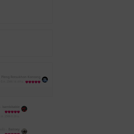
Pleng Rotsukhon Kontong
 มี.ค. 2566
14:49 น.
-
bambibabie
ิ.ย. 2566
6:26 น.
ีแล้ว -
Baitoey