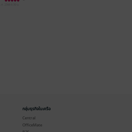
ี.ค. 2566
6:50 น.
กลุ่มธุรกิจในเครือ
Central
OfficeMate