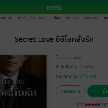
หน้าแรก
ขายดี
ใหม่มาแรง
มาใหม่
โปรโมชัน
ฟรีกระจาย
ฮิต
Secret Love ซีอีโอคลั่งรัก
โดย
นางร้ายซิน
สำนักพิมพ์
นางร้ายซิน
หมวดหมู่
นิยายโรมานซ์
ทดลองอ่าน
ซื้
5.00
11 