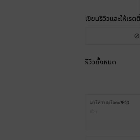
เขียนรีวิวและให้เรตติ
รีวิวทั้งหมด
มาให้กำลังใจคะ💝🥰
1