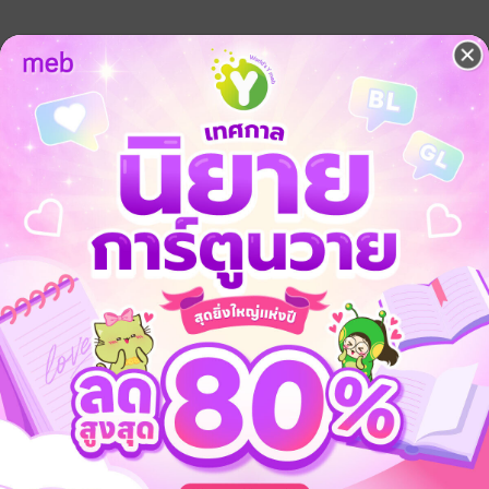
นติก
อีโรติก
ท้อง
จ