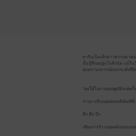
ดารินเป็นเด็กสาวธรรมดาคนนึง
นั้นรู้สึกอบอุ่นใจสักนิด แม้
ทุกสถานกการณ์จนกระทั่งที่มี
“ผมให้โอกาสคุณพูดอีกแค่ครั้ง
ร่างบางรีบถอยหลงหนีทันทีที่
ตึก ตึก บึก
เสียงการก้าวถอยหลังของเธอท