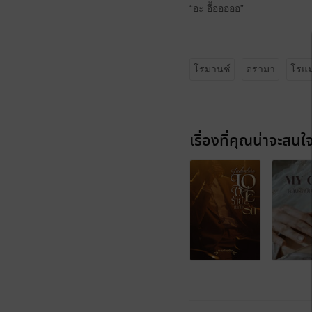
“อะ อื้อออออ”
โรมานซ์
ดรามา
โรแม
เรื่องที่คุณน่าจะสนใ