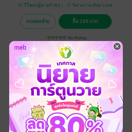
วีวี่ชอบผู้ชายร้ายๆ
นิยายวาย Boy Love
/ Yaoi
ทดลองอ่าน
ซื้อ 299 บาท
No Rating
อยากได้
ซื้อเป็นของขวัญ
ติดตาม
แชร์
ขอขอบคุณโชคชะตาที่เหวี่ยงรักแรกอย่างมัน ให้โคจรมา
พบกับผมอีกครั้ง! มามะ คราวนี้ล่ะ พี่ไอคนนี้จะดูแลเท
คเเคร์อย่างดี แต่อ๊ะๆ อย่าด่าว่าที่ผัวเยอะนะ เดี๋ยวเจ็บคอ
เอา ว่าที่สามีเป็นห่วงครับ เก็บเสียงไว้ร้องแหง๋วๆบนเตียงดี
กว่า :)
Boy love / Yaoi