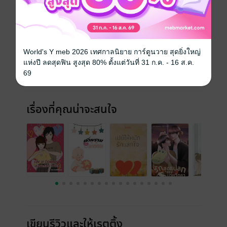
ประเภทไฟล์
pdf, epub
(สารบัญ)
วันที่วางขาย
03 กุมภาพันธ์ 2566
World's Y meb 2026 เทศกาลนิยาย การ์ตูนวาย สุดยิ่งใหญ่
ความยาว
589 หน้า (≈ 292,544 คำ)
แห่งปี ลดสุดฟิน สูงสุด 80% ตั้งแต่วันที่ 31 ก.ค. - 16 ส.ค.
69
ราคาปก
299 บาท
เรื่องที่คุณน่าจะสนใจ
เขียนรีวิวและให้เรตติ้ง