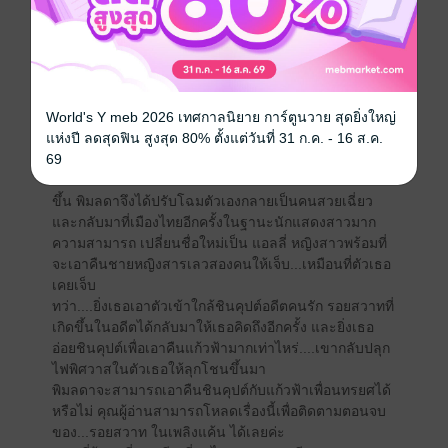
ยินยอมที่จะให้คนรักไปเรียนที่ต่างประเทศ
ทว่าหลังจากที่พิมลดาได้มาเรียนการแสดงที่ฝรั่งเศส เธอ
กลับต้องได้รับข่าวร้าย...เพราะพี่ชายของเธอได้เสียชีวิต
และที่น่าเศร้าใจไปกว่านั้น ในข่าววงการบันเทิงในเมือง
ไทย...มีข่าวของแก้วฟ้ากับชินคุปต์คบหากันอย่างเปิดเผย
World's Y meb 2026 เทศกาลนิยาย การ์ตูนวาย สุดยิ่งใหญ่
พิมลดาที่ได้รับรู้ข่าวของพี่ชายที่ฆ่าตัวตาย เพราะการ
แห่งปี ลดสุดฟิน สูงสุด 80% ตั้งแต่วันที่ 31 ก.ค. - 16 ส.ค.
ทรยศหักหลังของชินคุปต์คนรักของเธอที่ไปคบหากับแก้ว
69
ฟ้า ความเศร้าเสียใจเกาะกุมจิตใจของเธออย่างแสนสาหัส
เธอร้องไห้เสียใจจนน้ำตาแทบจะเป็นสายเลือดกับสิ่งที่เกิด
ขึ้น พิมลดาจึงได้ปรับโฉมตัวเองกลายเป็นคนสวยเฉี่ยว
และกลับมาที่เมืองไทยอีกครั้งในฐานะนักแสดงสาวมาก
ความสามารถ เปลี่ยนชื่อใหม่เป็น แอลลี่ หญิงสาวพร้อมที่
จะเอาคืนชายหญิงสารเลวสองคนให้เจ็บ...เหมือนที่ตัวเธอ
เคยเจ็บ
ทว่า....ยิ่งเธอเอาตัวเข้าใกล้ชินคุปต์อดีตคนรัก รอยสวาทที่
เกิดขึ้นในอดีตได้กลับมาให้เธอคิดถึงอีกครั้ง และยิ่งเธอ
อ่อยชินคุปต์เพื่อเอาคืนแก้วฟ้ามากเท่าไหร่....เขากลับปลุก
ไฟพิศวาสในตัวเธอให้ลุกโชนขึ้นมา
พิมลดาจะสามารถเอาคืนชินคุปต์กับแก้วฟ้าเพื่อนทรยศได้
หรือไม่ คุณผู้อ่านสามารถโหลดเรื่องนี้เพื่อติดตามตอนจบ
ของ...รอยสวาท ในเพลิงแค้น ได้เลยค่ะ