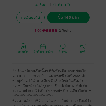
ลันตา
นิยายรัก
ทดลองอ่าน
ซื้อ 169 บาท
5.00
2 Rating
อยากได้
ซื้อเป็นของขวัญ
ติดตาม
แชร์
คำเตือน : นิยายเรื่องนี้เคยตีพิมพ์ในชื่อ “มายาซ่อนไฟ”
นามปากกา ปารณัท กับ สนพ.แห่งหนึ่งในปี 2555 ค่ะ
ทางผู้เขียน ได้นำมาเปลี่ยนชื่อเรื่องใหม่เป็นเรื่อง “รอย
สวาท...ในเพลิงแค้น” รูปแบบ Ebook กับทาง Meb ค่ะ
และนามปากกา วีโรติก กับ ปารณัท คือคนเดียวกันค่ะ -v-
**********************************
พิมลดา หญิงสาวที่มีความฝันอยากเป็นนักแสดง ถึงแม้ว่า
เธอจะมีรูปร่างอวบท้วมก็ตาม แต่เพราะเสน่ห์ในแบบฉบับ