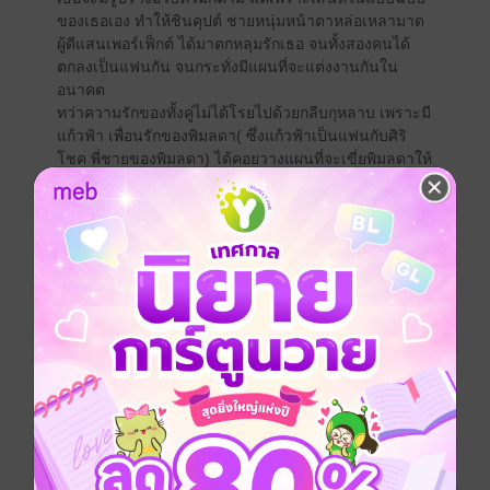
ของเธอเอง ทำให้ชินคุปต์ ชายหนุ่มหน้าตาหล่อเหลามาด
ผู้ดีแสนเพอร์เฟ็กต์ ได้มาตกหลุมรักเธอ จนทั้งสองคนได้
ตกลงเป็นแฟนกัน จนกระทั่งมีแผนที่จะแต่งงานกันใน
อนาคต
ทว่าความรักของทั้งคู่ไม่ได้โรยไปด้วยกลีบกุหลาบ เพราะมี
แก้วฟ้า เพื่อนรักของพิมลดา( ซึ่งแก้วฟ้าเป็นแฟนกับศิริ
โชค พี่ชายของพิมลดา) ได้คอยวางแผนที่จะเขี่ยพิมลดาให้
ออกห่างจากชินคุปต์ แล้วแก้วฟ้าจะได้ครอบครองตัวชิน
คุปต์เสียเอง
วันหนึ่ง...แก้วฟ้าได้นำข่าวคอร์สสอนการแสดงของมาเรีย
คุสโซ่ นักแสดงผู้มีชื่อเสียงระดับอินเตอร์ ที่จะเปิดรับ
นักเรียนจากต่างประเทศให้มาเรียนการแสดงกับเธอที่
ประเทศฝรั่งเศส ซึ่งพิมลดารู้สึกขอบคุณแก้วฟ้าในเรื่องนี้
โดยที่ไม่รู้ว่าความหวังดีของแก้วฟ้านั้นเป็นความหวังดีจอม
ปลอม เพื่อที่จะกำจัดพิมลดาให้ออกไปจากชีวิตของชินคุปต์
พิมลดาลงสมัครเรียนกับมาเรีย คุสโซในทันที ที่ชินคุปต์คน
รักอนุญาตให้เธอไปทำตามความฝัน เพื่อพัฒนาฝีมือ
ทางการแสดง...ทั้งสองคนต่างเศร้าใจที่จะต้องห่างกัน แต่
เพราะคอร์สการเรียนที่มีระยะเวลาเพียงไม่กี่เดือน บวกกับ
ช่องทางโซเชียลที่จะทำให้ทั้งคู่สามารถติดต่อกันได้สะดวก
โดยไม่ต้องห่วงถึงความสัมพันธ์ที่มีระยะห่างกัน ชินคุปต์จึง