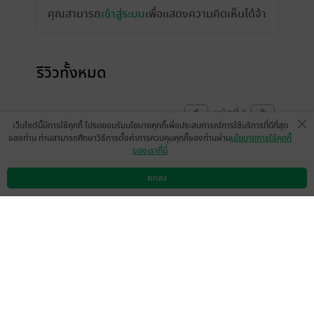
คุณสามารถ
เข้าสู่ระบบ
เพื่อแสดงความคิดเห็นได้จ้า
รีวิวทั้งหมด
หน้าที่ 1
เว็บไซต์นี้มีการใช้คุกกี้ โปรดยอมรับนโยบายคุกกี้เพื่อประสบการณ์การใช้บริการที่ดีที่สุด
ของท่าน ท่านสามารถศึกษาวิธีการตั้งค่าการควบคุมคุกกี้ของท่านผ่าน
นโยบายการใช้คุกกี้
ของเราที่นี่
❤️❤️
ตกลง
มีแล้ว -
ap-user-91087318
ดาวน์โหลดแอป
วิธีการใช้งาน
ติดต่อเรา
0
28 เม.ย. 2568
5:28 น.
เมเธีย./ลืมเลือน​เหมันต์​
4 ก.พ. 2566
17:7 น.
หน้าที่ 1