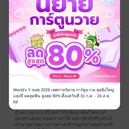
ละคร หยางเหมยหลิน ที่ไม่มีอยู่ในนิยายที่อ่านอีก นี่มัน
เรื่องบ้าอะไรกัน แล้วนี่ฉันต้องทนอยู่ในสภาพนี้ไปอีกนาน
แค่ไหนเนี่ยยยย.....
แต่เรื่องนั่นเอาไว้ก่อนเถิด เพราะตอนนี้ดูเหมือนว่าการ
ปรากฏตัวของฉันในฐานะตัวละครเหมยหลินนั้น จะได้
ทำให้เนื้อเรื่องภายในนิยายถูกเปลี่ยนแปลงไป เพราะใน
ตอนนี้ฉันได้ถูกดึงให้เข้ามาพัวพันกับการตามล่าหาตัวกบฏ
ในเมืองนี้ร่วมกับท่านอ๋องสาม พระเอกของเรื่องเข้าแล้ว
ส่วนสาเหตุว่าทำไมฉันถึงได้ถูกดึงเข้ามาพัวพันกับเรื่องนี้
หน่ะเหรอ คำตอบสั้น ๆ เลยนะ เพราะท่านอ๋องหล่อมากกก
กก.......(อันนี้คำตอบที่คิดในใจที่พูดออกไปไม่ได้นะเพราะ
เกรงว่าจะดูไม่ดี)
World's Y meb 2026 เทศกาลนิยาย การ์ตูนวาย สุดยิ่งใหญ่
แต่ความจริงแล้วสาเหตุที่ฉันต้องเข้ามาพัวพันกับเรื่องนี้ได้
แห่งปี ลดสุดฟิน สูงสุด 80% ตั้งแต่วันที่ 31 ก.ค. - 16 ส.ค.
นั้น ล้วนแล้วแต่เกิดมาจากความสามารถพิเศษส่วนตัว นั่น
69
ก็คือ ความสามารถด้านการสอดรู้สอดเห็นโดยเฉพาะ และ
ด้วยความสามารถนี้เลยทำให้ไปต้องตาต้องใจพระเอก
อย่างท่านอ๋องสามของเราเข้าให้ จนมารู้ตัวอีกทีก็ถูกดึงให้
เข้ามาอยู่ร่วมขบวนการตามล่าตัวกบฏกับท่านอ๋องสามเข้า