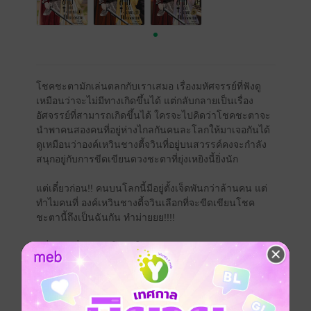
โชคชะตามักเล่นตลกกับเราเสมอ เรื่องมหัศจรรย์ที่ฟังดู
เหมือนว่าจะไม่มีทางเกิดขึ้นได้ แต่กลับกลายเป็นเรื่อง
อัศจรรย์ที่สามารถเกิดขึ้นได้ ใครจะไปคิดว่าโชคชะตาจะ
นำพาคนสองคนที่อยู่ห่างไกลกันคนละโลกให้มาเจอกันได้
ดูเหมือนว่าองค์เหวินชางตี้จวินที่อยู่บนสวรรค์คงจะกำลัง
สนุกอยู่กับการขีดเขียนดวงชะตาที่ยุ่งเหยิงนี้ยิ่งนัก
แต่เดี๋ยวก่อน!! คนบนโลกนี้มีอยู่ตั้งเจ็ดพันกว่าล้านคน แต่
ทำไมคนที่ องค์เหวินชางตี้จวินเลือกที่จะขีดเขียนโชค
ชะตานี้ถึงเป็นฉันกัน ทำม่ายยย!!!!
หนึ่งชีวิตที่กำลังรุ่งโรจน์ในเส้นทางนักกีฬายิงธนูของ ฟาง
ซิน ต้องหยุดลง แต่อีกหนึ่งชีวิตกำลังเริ่มต้นขึ้น
ม่ายจริง!!! นี่มันคือเรื่องบ้าอะไรกันทำไมฉันถึงได้ตื่นมาอยู่
ในโลกของนิยายที่กำลังอ่านอยู่กันได้นะ แถมยังเป็นตัว