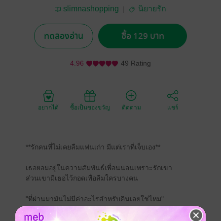
slimnashopping
นิยายรัก
ทดลองอ่าน
ซื้อ 129 บาท
4.96
49 Rating
อยากได้
ซื้อเป็นของขวัญ
ติดตาม
แชร์
**รักคนที่ไม่เคยลืมแฟนเก่า มีแต่เราที่เจ็บเอง**
เธอยอมอยู่ในความสัมพันธ์เพื่อนนอนเพราะรักเขา
ส่วนเขามีเธอไว้กอดเพื่อลืมใครบางคน
"ที่ผ่านมามันไม่มีค่าอะไรสำหรับคินเลยใช่ไหม"
"ผมลืมเขาไม่ได้ ทุกครั้งที่กอดบัว ผมยังคิดถึงอ้อมกอดของ