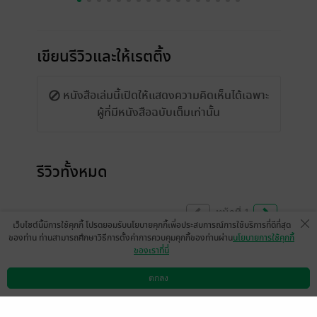
เขียนรีวิวและให้เรตติ้ง
หนังสือเล่มนี้เปิดให้แสดงความคิดเห็นได้เฉพาะ
ผู้ที่มีหนังสือฉบับเต็มเท่านั้น
รีวิวทั้งหมด
หน้าที่ 1
เว็บไซต์นี้มีการใช้คุกกี้ โปรดยอมรับนโยบายคุกกี้เพื่อประสบการณ์การใช้บริการที่ดีที่สุด
ของท่าน ท่านสามารถศึกษาวิธีการตั้งค่าการควบคุมคุกกี้ของท่านผ่าน
นโยบายการใช้คุกกี้
ของเราที่นี่
สนุกมากค่ะ เสียดายทึ่เป็นเรื่องสั้น อ่านเพลิน
มากค่ะ👍❤️
ตกลง
ดาวน์โหลดแอป
วิธีการใช้งาน
ติดต่อเรา
มีแล้ว -
michaelmarco
0
24 ม.ค. 2569
23:0 น.