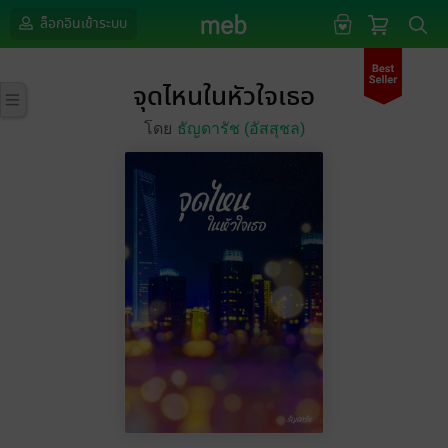
ล็อกอินเข้าระบบ
จุดไหนในหัวใจเธอ
โดย
ธัญดารัช (อัสสุชล)