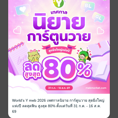
เขา
ทุกครั้งที่มองบัวผมยังมีภาพเขาเข้ามา เรื่องของเราควรจบ
ลงตรงนี้
เริ่มต้นใหม่กับคนที่รักบัวจริงเถอะนะ"
"ถ้ามันทำได้ง่ายขนาดนั้นก็ดีสิคิน
ถ้าบัวรักคนอื่นนอกจากคินได้ บัวรักไปแล้ว"
***
ไม่มีนอกกาย นอกใจ มีแต่คนไม่รู้ใจตัวเอง
เรื่องนี้เป็นนิยายสั้นเน้นความสัมพันธ์ของพระนาง
ไม่มีปมหนักๆ
อ่านจบได้ในเรื่องไม่มีภาคต่อค่ะ
***
ติดตามอัสได้ที่แฟนเพจอัสสุชลค่ะ
World's Y meb 2026 เทศกาลนิยาย การ์ตูนวาย สุดยิ่งใหญ่
แห่งปี ลดสุดฟิน สูงสุด 80% ตั้งแต่วันที่ 31 ก.ค. - 16 ส.ค.
ประเภทไฟล์
pdf, epub
(สารบัญ)
69
วันที่วางขาย
05 กุมภาพันธ์ 2566