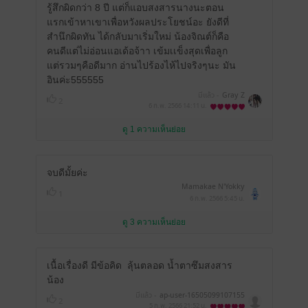
รู้สึกผิดกว่า 8 ปี แต่ก็แอบสงสารนางนะตอน
แรกเข้าหาเขาเพื่อหวังผลประโยชน์อะ ยังดีที่
สำนึกผิดทัน ได้กลับมาเริ่มใหม่ น้องจิณต์ก็คือ
คนดีแต่ไม่อ่อนแอเด้อจ้าา เข้มเเข็งสุดเพื่อลูก
แต่รวมๆคือดีมาก อ่านไปร้องไห้ไปจริงๆนะ มัน
อินค่ะ555555
มีแล้ว -
Gray Z
2
6 ก.พ. 2566
14:11 น.
ดู 1 ความเห็นย่อย
จบดีมั้ยค่ะ
Mamakae N'Yokky
1
6 ก.พ. 2566
5:45 น.
ดู 3 ความเห็นย่อย
เนื้อเรื่องดี มีข้อคิด
ลุ้นตลอด น้ำตาซึมสงสาร
น้อง
มีแล้ว -
ap-user-16505099107155
2
5 ก.พ. 2566
21:52 น.