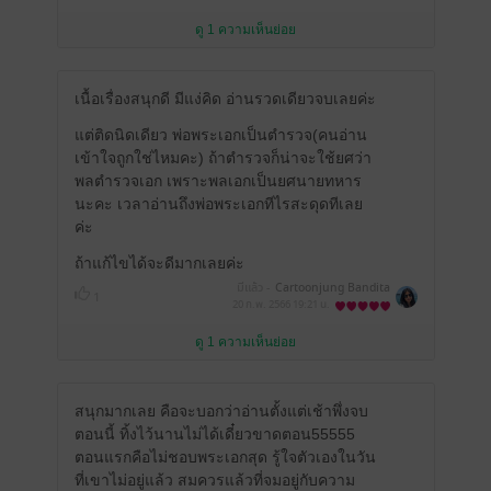
ดู 1 ความเห็นย่อย
เนื้อเรื่องสนุกดี มีแง่คิด อ่านรวดเดียวจบเลยค่ะ
แต่ติดนิดเดียว พ่อพระเอกเป็นตำรวจ(คนอ่าน
เข้าใจถูกใช่ไหมคะ) ถ้าตำรวจก็น่าจะใช้ยศว่า
พลตำรวจเอก เพราะพลเอกเป็นยศนายทหาร
นะคะ เวลาอ่านถึงพ่อพระเอกทีไรสะดุดทีเลย
ค่ะ
ถ้าแก้ไขได้จะดีมากเลยค่ะ
มีแล้ว -
Cartoonjung Bandita
1
20 ก.พ. 2566
19:21 น.
ดู 1 ความเห็นย่อย
สนุกมากเลย คือจะบอกว่าอ่านตั้งแต่เช้าพึ่งจบ
ตอนนี้ ทิ้งไว้นานไม่ได้เดี๋ยวขาดตอน55555
ตอนแรกคือไม่ชอบพระเอกสุด รู้ใจตัวเองในวัน
ที่เขาไม่อยู่แล้ว สมควรแล้วที่จมอยู่กับความ