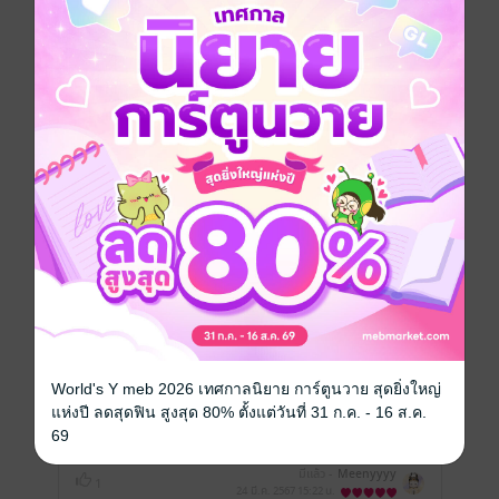
เขียนรีวิวและให้เรตติ้ง
คุณสามารถ
เข้าสู่ระบบ
เพื่อแสดงความคิดเห็นได้จ้า
รีวิวทั้งหมด
หน้าที่ 1
คุ้มมากกกก ซื้อในราคาโปรลดราคา 60 บาท
World's Y meb 2026 เทศกาลนิยาย การ์ตูนวาย สุดยิ่งใหญ่
เนื้อหาต่อบทไม่น้อยเลยทีเดียว สนุกมากกกกกก
แห่งปี ลดสุดฟิน สูงสุด 80% ตั้งแต่วันที่ 31 ก.ค. - 16 ส.ค.
ทุกตัวละครมีเหตุผลหมด เหมือนชีวิตจริง นาย
69
เอกมั่นคงในรักมาก
มีแล้ว -
Meenyyyy
1
24 มี.ค. 2567
15:22 น.