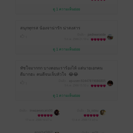
ดู 1 ความเห็นย่อย
สนุกทุกรส น้องจาน่ารัก น่าสงสาร
มีแล้ว -
padiwaratda
1
5 ก.พ. 2566
21:10 น.
ดู 1 ความเห็นย่อย
ทัชใจมากกก บางตอนเราร้องไห้ แต่นายเอกคน
ดีมากฮะ คนดีจนเจ็บหัวใจ
😂😂
มีแล้ว -
ap-user-92447819086805
1
5 ก.พ. 2566
15:52 น.
ดู 1 ความเห็นย่อย
มีแล้ว -
lnwzaeatcats00
มีแล้ว -
Is_istsu
7
17 เม.ย. 2568
10:47 น.
13 ส.ค. 2566
13:45 น.
anocha5867
มีแล้ว -
nj71