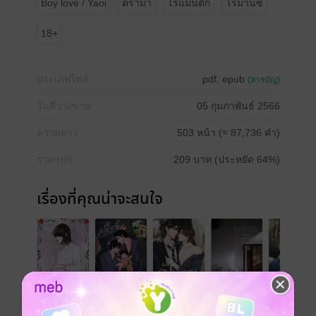
Boy love / Yaoi
ดรามา
โรแมนติก
โรมานซ์
18+
ประเภทไฟล์
pdf, epub
(สารบัญ)
วันที่วางขาย
05 กุมภาพันธ์ 2566
ความยาว
503 หน้า (≈ 87,736 คำ)
ราคาปก
209 บาท (ประหยัด 64%)
เรื่องที่คุณน่าจะสนใจ