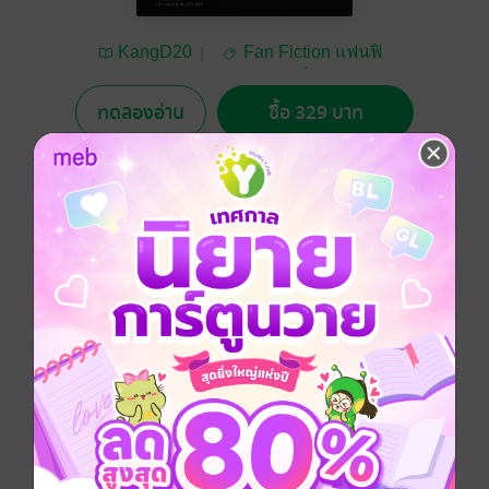
KangD20
Fan Fiction แฟนฟิ
คชั่น
ทดลองอ่าน
ซื้อ 329 บาท
No Rating
อยากได้
ซื้อเป็นของขวัญ
ติดตาม
แชร์
หาเมทครับ หอชายล้วนนะครับ ขอคนที่ไม่ค่อยอยู่ห้อง มี
ห้องไว้บังหน้าน่ะครับ
Fanfiction แฟนฟิคชั่น