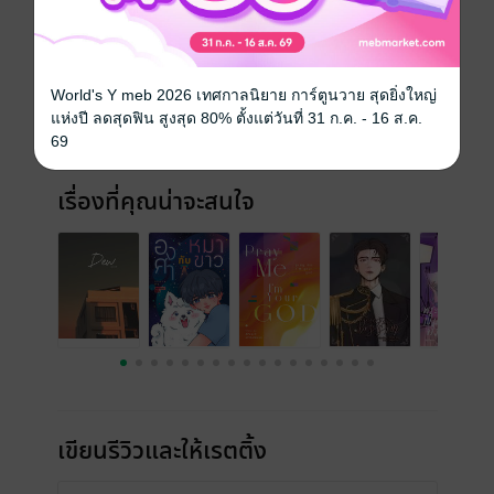
ประเภทไฟล์
pdf, epub
(สารบัญ)
วันที่วางขาย
06 กุมภาพันธ์ 2566
World's Y meb 2026 เทศกาลนิยาย การ์ตูนวาย สุดยิ่งใหญ่
ความยาว
231 หน้า (≈ 54,236 คำ)
แห่งปี ลดสุดฟิน สูงสุด 80% ตั้งแต่วันที่ 31 ก.ค. - 16 ส.ค.
ราคาปก
380 บาท (ประหยัด 13%)
69
เรื่องที่คุณน่าจะสนใจ
เขียนรีวิวและให้เรตติ้ง