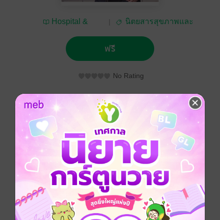
Hospital &
นิตยสารสุขภาพและ
Healthcare
อาหาร
ฟรี
No Rating
ติดตาม
แชร์
นิตยสารสุขภาพ แถมฟรี ที่มีผู้อ่านมากที่สุดในประเทศ
ประเภทไฟล์
pdf
วันที่วางขาย
30 กันยายน 2555