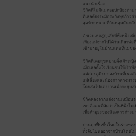
แนะนำเรื่อง
ชีวิตที่ไม่มีแม่คอยปกป้องท่
ที่เธอต้องระมัดระวังทุกก้าว
สุดท้ายหนามที่ก้นหลุมมันกลับ
7 ขวบเธอสูญเสียที่พึ่งหนึ่งเ
เพียงแม่จากไปได้วันเดียวพ่อที่
เข้ามาอยู่ในบ้านแทนที่แม่ขอ
ชีวิตที่เคยสุขสบายดั่งเจ้าหญิ
เมื่อเธอตั้งใจเรียนจบให้เร็วที
แต่สมรภูมิรบของบ้านที่เธอเกิ
แม่เลี้ยงและน้องสาวต่างมา
โดยส่งไปแต่งงานเพื่อจะฮุบส
ชีวิตหลังจากแต่งงานเหมือนจะ
เขาคือคนที่คิดว่าเป็นที่พึ่งไ
เชื่อคำยุยงของน้องสาวต่างมา
ปานมุกฟื้นขึ้นใหม่ในร่างข
ทั้งจับโยนออกจากบ้านโดยไ