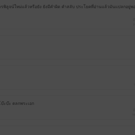
การพิลูจน์ใหม่แล้วหรือยัง ยังมีคำผิด คำสลับ ประโยคที่อ่านแล้วมันแปลกอยู่
ม
2
1
โบ๊ะบ๊ะ ตลกพระเอก
ม
16