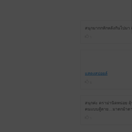
สนุกมากกหักหลังกันไปมา
1
แสดงสปอยล์
6
สนุกค่ะ ดราม่านิดหน่อย ล
คนแบบสู้ตาย…มาตกม้าตา
1