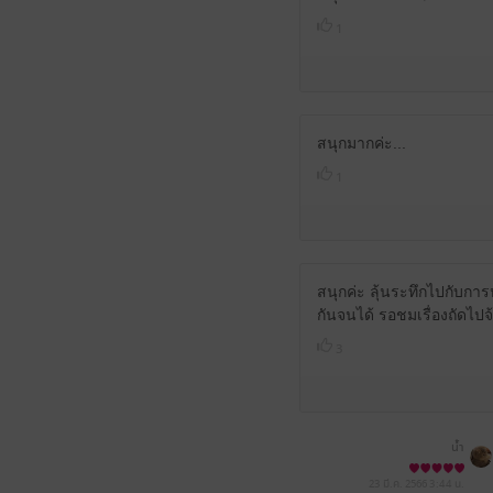
1
สนุกมากค่ะ...
1
สนุกค่ะ ลุ้นระทึกไปกับการห
กันจนได้ รอชมเรื่องถัดไปจ
3
น้ำ
23 มี.ค. 2566
3:44 น.