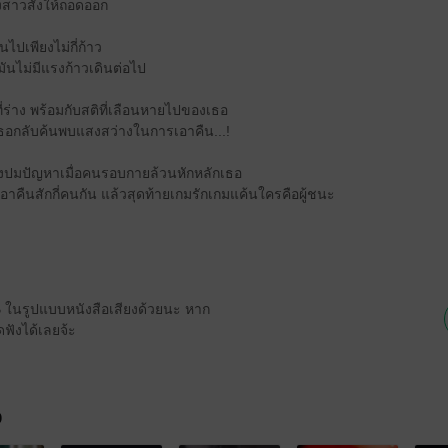
งสาวสั่งให้ถอดออก
ไปเพียงไม่กี่ก้าว
มันไม่มีแรงก้าวเดินต่อไป
ร่าง พร้อมกับสติที่เลือนหายไปของเธอ
้งเธอกลับค้นพบแสงสว่างในการเอาคืน...!
ซึ่งปมปัญหาเมื่อคนรอบกายล้วนหักหลักเธอ
เอาคืนสักกี่คนกัน แล้วสุดท้ายเกมรักเกมแค้นใครคือผู้ชนะ
EB ในรูปแบบหนังสือเสียงด้วยนะ หาก
ฟังได้เลยจ้ะ
จ