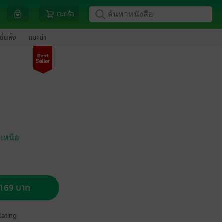
ตะกร้า
ขึ้นหิ้ง
แนะนำ
เหนือ
อ 169 บาท
Rating