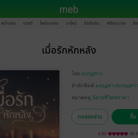
หน้าแรก
ขายดี
ใหม่มาแรง
มาใหม่
โปรโมชัน
ฟรีกระจาย
ฮิต
เมื่อรักหักหลัง
โดย
มงกุฏดาว
สำนักพิมพ์
มงกุฏดาว/มงกุฎดาว
หมวดหมู่
นิยายชีวิต/ดรามา
ทดลองอ่าน
ซื้
4.80
30 