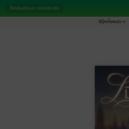
ล็อกอินเข้าระบบ / สมัครสมาชิก
อีบุ๊กทั้งหมด