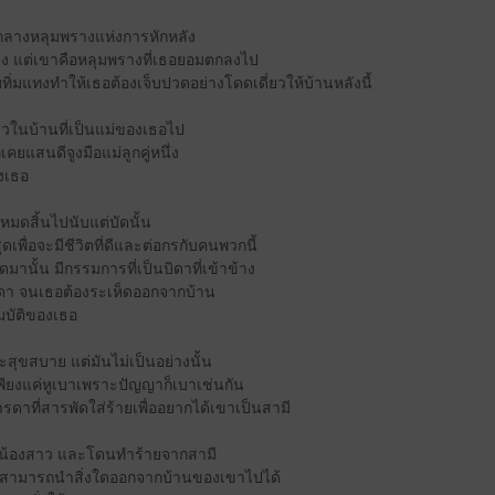
ามกลางหลุมพรางแห่งการหักหลัง
ย่าง แต่เขาคือหลุมพรางที่เธอยอมตกลงไป
ทิ่มแทงทำให้เธอต้องเจ็บปวดอย่างโดดเดี่ยวให้บ้านหลังนี้
ดียวในบ้านที่เป็นแม่ของเธอไป
เคยแสนดีจูงมือแม่ลูกคู่หนึ่ง
งเธอ
งหมดสิ้นไปนับแต่บัดนั้น
่สุดเพื่อจะมีชีวิตที่ดีและต่อกรกับคนพวกนี้
ดมานั้น มีกรรมการที่เป็นบิดาที่เข้าข้าง
รดา จนเธอต้องระเห็ดออกจากบ้าน
มบัติของเธอ
สุขสบาย แต่มันไม่เป็นอย่างนั้น
ม่เพียงแค่หูเบาเพราะปัญญาก็เบาเช่นกัน
รดาที่สารพัดใส่ร้ายเพื่ออยากได้เขาเป็นสามี
องน้องสาว และโดนทำร้ายจากสามี
ม่สามารถนำสิ่งใดออกจากบ้านของเขาไปได้