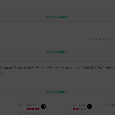
มี
1
ดู 1 ความเห็นย่อย
มีแล้ว -
MjAyMS0w
ดู 1 ความเห็นย่อย
ักหลังกันไปมา เปิดเรื่องก็ยังมองไม่ออก ว่าพระนางจะรักกันได้ยังไง ไรท์เก่งค
้า
1
ดู 1 ความเห็นย่อย
มีแล้ว -
滄海一聲笑
มีแล้ว -
|rawl
มีแล้ว -
อนุ
18 มี.ค. 2566
5:24 น.
17 มี.ค. 2566
13:27 น.
6 มี