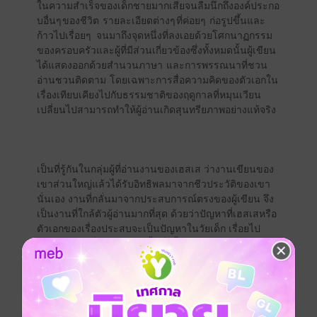
ในความสำเร็จของเด็กชายมากเสียจนลืมนึกถึงองค์ประกอ
บอื่นๆ ของชีวิต รายละเอียดต่างๆ ที่ค่อยๆ ก่อรูปขึ้นและ
ก้าวไปเรื่อยๆ จนมาถึงจุดหนึ่งที่ลงเอยด้วยโศกนาฏกรรม
ของครอบครัวและผู้ที่มีส่วนเกี่ยวข้องซึ่งทั้งหมดนั้นผู้เขียน
ได้แสดงออกด้วยสำนวนภาษา และการพรรณนาที่ชวน
อ่านชวนติดตาม โดยเฉพาะการสื่อความคิดของตัวเอกใน
เรื่องเทียบเคียงไปกับธรรมชาติของฤดูกาลที่หมุนเวียน
เปลี่ยนไปสามารถทำให้ผู้อ่านเกิดสุนทรียภาพอย่างแท้จริง
เป็นที่รู้กันในกลุ่มผู้ที่อ่านงานของเฮสเส ว่างานเขียนของ
เขาส่วนใหญ่แล้วได้รับอิทธิพลมาจากชีวประวัติของเขา
นั่นเอง งานที่กลั่นมาจากประสบการณ์ตรงของผู้เขียน จึง
เป็นงานที่ใกล้ตัวผู้อ่านมากที่สุด ด้วยว่าปัญหาที่เฮสเสหรือ
ตัวเอกของเรื่องประสบจะเป็นปัญหาในวัยเด็ก เรื่อยไป
จนถึงวัยชรานั่นทีเดียว ดังนั้นสิ่งนี้นอกจากจะทำให้งาน
ของเขาดูใกล้ตัวผู้อ่านแล้ว ยังเป็นงานที่ไม้ล้าสมัย แม้งาน
เขียนบางเรื่องจะผ่านกาลเวลามาร่วมศตวรรษแล้วก็ตาม