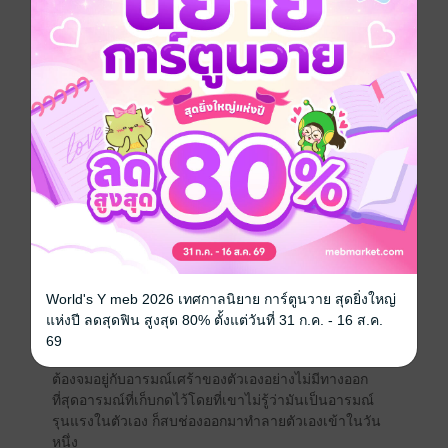
บทเรียน จัดอยู่ในงานเขียนชิ้นหนึ่งที่สะท้อนให้เห็นถึง
ชีวประวัติของเขา เฮสเสรู้ว่าตนเองต้องการเป็นกวีหรือนัก
เขียนเมื่ออายุเพียง 13 ปี แม้เขาจะสอบแข่งขันผ่านจนได้
เรียนวิชาเทววิทยาที่วิทยาลัยโมลบรอนน์ตามความ
ปรารถนาของพ่อแม่ก็ตาม แต่เพียงครึ่งปีเขาก็เริ่มต่อต้าน
ทุกวิถีทาง แสดงออกทั้งทางกายและจิตใจ จนพ่อแม่เลิกล้ม
ความพยายามเคี่ยวเข็ญให้เขาเรียนในระบบโรงเรียนเมื่อ
เฮสเสอายุได้ 16 ปี
ในขณะที่ ฮันส์ กีเบนราธ ตัวเอกของเรื่อง กลับถูกผลพวง
จากความคาดหวังของผู้ที่แวดล้อมเขา นับแต่บิดาไปจนถึง
ครูผู้สอนและพระประจำหมู่บ้าน ทำลายจิตวิญญาณความ
World's Y meb 2026 เทศกาลนิยาย การ์ตูนวาย สุดยิ่งใหญ่
เป็นเด็กที่ควรจะมีความสนุกสนานร่าเริงให้ยืนต้นตายไป
แห่งปี ลดสุดฟิน สูงสุด 80% ตั้งแต่วันที่ 31 ก.ค. - 16 ส.ค.
ก่อนวัยอันควร ยัดเยียดความทะเยอทะยานเพื่อก้าวไปข้าง
69
หน้าอย่างมุมานะให้เติบโตงอกงามแทนที่ เด็กชายฮันส์
ต้องจมอยู่กับอารมณ์เศร้าของตัวเองอย่างไม่มีทางออก
ที่สุดอารมณ์ที่เก็บกดไว้โดยที่เขาไม่รู้ว่ามันเป็นอารมณ์
รุนแรงในตัวเอง ก็สบช่องออกมาทำลายตัวเองเข้าในวัน
หนึ่ง