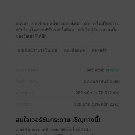
อนิจจา...บทเรียนบทนี้ช่างมีค่ายิ่งนัก...ด้วยว่าไม่มีใครก้าว
กลับไปสู่โมงยามที่รื่นรมย์ใจที่สุด...กลับไปสู่วันเวลาสดใส
ของวัยเยาว์ได้อีก
นักเขียนรางวัลโนเบล
หนังสือแปล
คลาสสิก
ประเภทไฟล์
pdf, epub
(สารบัญ)
วันที่วางขาย
22 กุมภาพันธ์ 2566
ความยาว
282 หน้า (≈ 70,612 คำ)
ราคาปก
320 บาท (ประหยัด 22%)
สนใจเวอร์ชันกระดาษ เชิญทางนี้!
เวอร์ชันกระดาษมีวางขายที่เว็บไซต์สำนัก