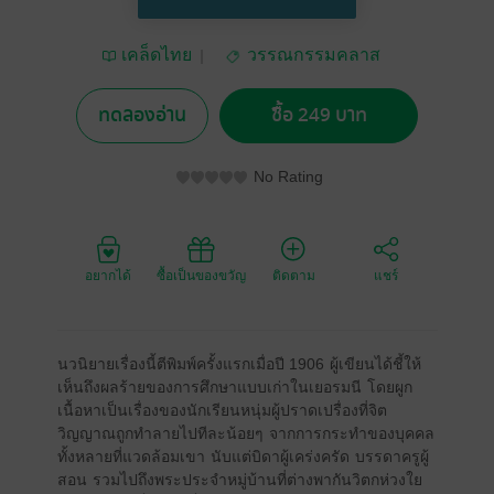
เคล็ดไทย
วรรณกรรมคลาส
สิก/วรรณคดีไทย
ทดลองอ่าน
ซื้อ 249 บาท
No Rating
อยากได้
ซื้อเป็นของขวัญ
ติดตาม
แชร์
นวนิยายเรื่องนี้ตีพิมพ์ครั้งแรกเมื่อปี 1906 ผู้เขียนได้ชี้ให้
เห็นถึงผลร้ายของการศึกษาแบบเก่าในเยอรมนี โดยผูก
เนื้อหาเป็นเรื่องของนักเรียนหนุ่มผู้ปราดเปรื่องที่จิต
วิญญาณถูกทำลายไปทีละน้อยๆ จากการกระทำของบุคคล
ทั้งหลายที่แวดล้อมเขา นับแต่บิดาผู้เคร่งครัด บรรดาครูผู้
สอน รวมไปถึงพระประจำหมู่บ้านที่ต่างพากันวิตกห่วงใย