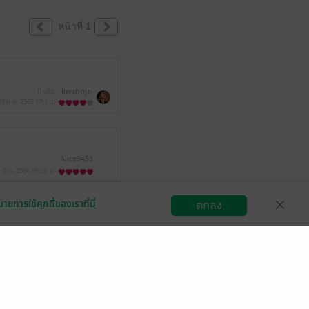
หน้าที่ 1
มีแล้ว -
kwannjai
29 ม.ค. 2567
17:1 น.
Alice9453
 มี.ค. 2566
15:24 น.
ายการใช้คุกกี้ของเราที่นี่
ตกลง
สมัครขายอีบุ๊ก
วิธีการใช้งาน
ติดต่อเรา