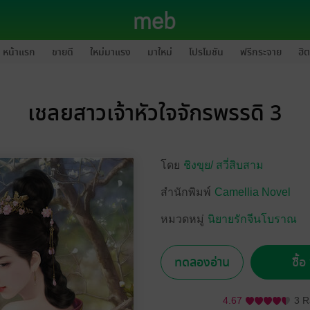
หน้าแรก
ขายดี
ใหม่มาแรง
มาใหม่
โปรโมชัน
ฟรีกระจาย
ฮิต
เชลยสาวเจ้าหัวใจจักรพรรดิ 3
โดย
ชิงขุย/
สวี่สิบสาม
สำนักพิมพ์
Camellia Novel
หมวดหมู่
นิยายรักจีนโบราณ
ทดลองอ่าน
ซื้
4.67
3 R