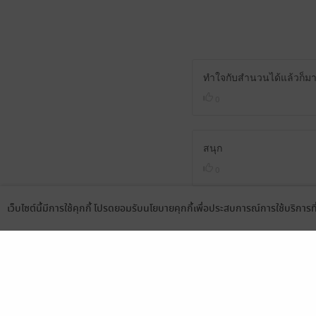
ทำใจกับสำนวนได้แล้วก็มาเ
0
สนุก
0
เว็บไซต์นี้มีการใช้คุกกี้ โปรดยอมรับนโยบายคุกกี้เพื่อประสบการณ์การใช้บริการ
Kriedmayan-1638
Language
ดาวน์โหลดแอป
21 ก.พ. 2566
8:17 น.