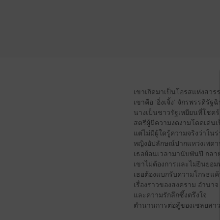
เขาเกิดมาเป็นโอรสแห่งสวรรค์
เขาคือ ‘อิ๋งเจิ้ง’ จักรพรรดิรั
นางเป็นชาวรัฐเหยียนที่โชคร
สตรีผู้มีความงดงามโดดเด่นเป็น
แต่ไม่มีผู้ใดรู้ความจริงว่าในร
หญิงอัปลักษณ์ปากแหว่งเพดานโ
เธอย้อนเวลามานับพันปี กลายเ
เขาไม่ต้องการและไม่ยินยอมพ
เธอต้องแบกรับความโกรธแค้
เรื่องราวของสงคราม อำนาจ ก
และความรักลึกซึ้งตรึงใจ
ตำนานการต่อสู้ของเชลยสาวผ