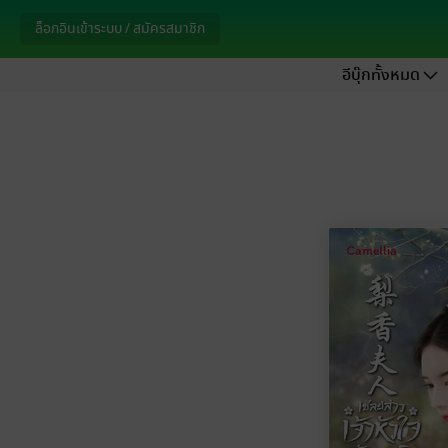
ล็อกอินเข้าระบบ / สมัครสมาชิก
อีบุ๊กทั้งหมด