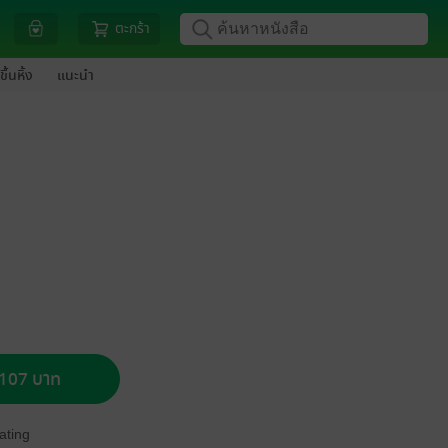
ตะกร้า
ขึ้นหิ้ง
แนะนำ
อ 107 บาท
ating