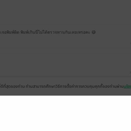
จอพิมพ์ผิด พิมพ์เกินนี่ไม่ได้ตรวจทานกันเลยเหรอคะ 😅
3
ที่ดีที่สุดของท่าน ท่านสามารถศึกษาวิธีการตั้งค่าการควบคุมคุกกี้ของท่านผ่าน
นโยบ
หน้าที่ 1