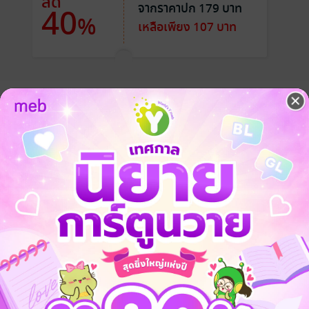
ลด
จากราคาปก 179 บาท
40
%
เหลือเพียง 107 บาท
 เป็นผู้ยิ่งใหญ่ที่ผู้คนมากมายยอมก้มหัวศิโรราบ
ฐฉินผู้รวบรวมหกแคว้นเป็นหนึ่งเดียว
้ายตกเป็นเชลยรัฐฉิน
หนึ่งไร้ผู้เทียบ
่างนั้นกลับเป็น ‘เธอ’
หว่ผู้ถูกทอดทิ้ง
ป็นสตรีผู้ถูกจารึกเอาไว้ในประวัติศาสตร์
่ายรักให้กับเชลยสาวน้อยเพียงคนเดียว
นของประเทศชาติบ้านเกิดอันยากจะอธิบาย
ารเมือง การแก่งแย่งชิงดีในตำหนักในที่น่าสะพรึงกลัว
ู้งดงาม...