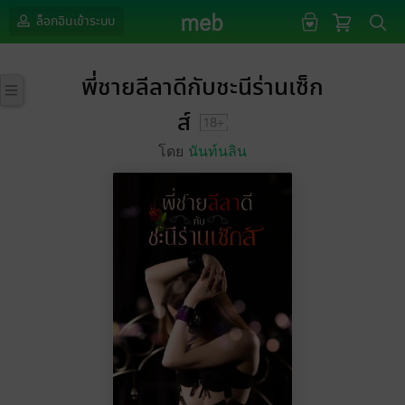
ล็อกอินเข้าระบบ
พี่ชายลีลาดีกับชะนีร่านเซ็ก
ส์
โดย
นันท์นลิน