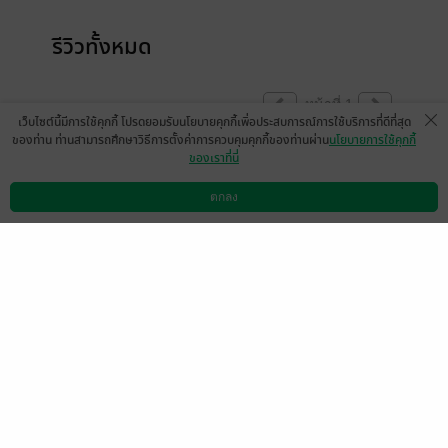
รีวิวทั้งหมด
หน้าที่ 1
เว็บไซต์นี้มีการใช้คุกกี้ โปรดยอมรับนโยบายคุกกี้เพื่อประสบการณ์การใช้บริการที่ดีที่สุด
ของท่าน ท่านสามารถศึกษาวิธีการตั้งค่าการควบคุมคุกกี้ของท่านผ่าน
นโยบายการใช้คุกกี้
ของเราที่นี่
Together2morrow
13 ม.ค. 2567
5:2 น.
ตกลง
ดาวน์โหลดแอป
วิธีการใช้งาน
ติดต่อเรา
หน้าที่ 1
เลือกหมวดหมู่
+
บริการช่วยเหลือ
+
เกี่ยวกับเรา
+