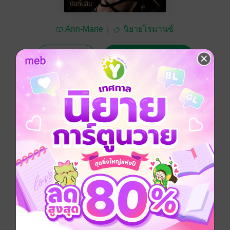
Ann-Marie
นิยายโรมานซ์
ทดลองอ่าน
ซื้อ 119 บาท
5.00
1 Rating
อยากได้
ซื้อเป็นของขวัญ
ติดตาม
แชร์
โรมานซ์
โรแมนติก
18+
ตบจูบ
อีโรติก
ประเภทไฟล์
pdf, epub
(สารบัญ)
วันที่วางขาย
18 กุมภาพันธ์ 2566