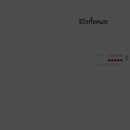
รีวิวทั้งหมด
มีแล้ว -
Kobe3999
24 มิ.ย. 2566
20:53 น.