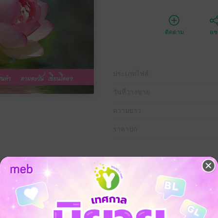
ติดตาม
แชร
ประเภทไฟล์
วันที่วางขาย
ความยาว
ราคาปก
ากันหันมาทำ "หน้าที่" ที่ "น่าทำ" ของตัวเองอย่างเต็มขีดความสามารถ เต็
ร ขอให้เรามาร่วมกันสร้างสรรค์สังคมและโลกที่น่าอยู่ร่วมกัน ด้วยการเพียรท
เสียตั้งแต่บัดนี้เถิด..."
สลาลักษณ์ จุรีเกษ(ตามตะวัน)