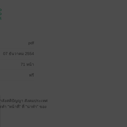
์
pdf
07 ธันวาคม 2554
71 หน้า
ฟรี
มกำลังสติปัญญา สังคมประเทศ
ำ "หน้าที่" ที่ "น่าทำ" ของ