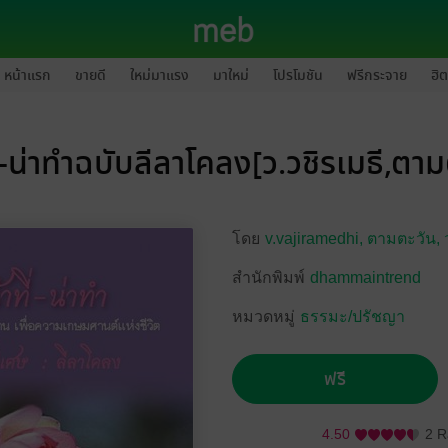
หน้าแรก
ขายดี
ใหม่มาแรง
มาใหม่
โปรโมชัน
ฟรีกระจาย
ฮิต
ี่-น่าทำฉบับลีลาโคลง[ว.วชิรเมธี,ตาม
โดย
v.vajiramedhi,
ตามตะวัน,
สำนักพิมพ์
dhammaintrend
หมวดหมู่
ธรรมะ/ปรัชญา
ฟรี
4.50
2 R