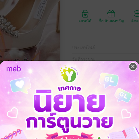
อยากได้
ซื้อเป็นของขวัญ
ติด
ประเภทไฟล์
วันที่วางขาย
ความยาว
4
ราคาปก
ระชากเอาหัวใจบอสหนุ่มไปด้วย...แต่แล้ววันหนึ่งคนที่โขมยหัวใจเขาไป ได้มา
ลขาสาวได้หรือไม่..(เชิญเข้ามาฟินกันในเล่มค่ะนักอ่านที่รักของมี๊เพลิน)