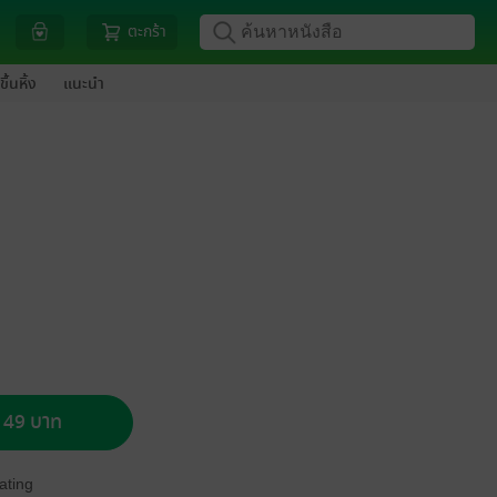
ตะกร้า
ขึ้นหิ้ง
แนะนำ
อ 49 บาท
ating