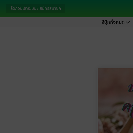
ล็อกอินเข้าระบบ / สมัครสมาชิก
อีบุ๊กทั้งหมด