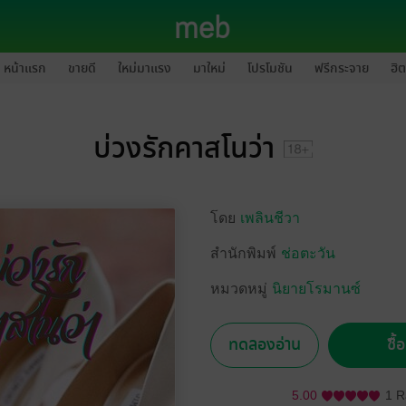
หน้าแรก
ขายดี
ใหม่มาแรง
มาใหม่
โปรโมชัน
ฟรีกระจาย
ฮิต
บ่วงรักคาสโนว่า
โดย
เพลินชีวา
สำนักพิมพ์
ช่อตะวัน
หมวดหมู่
นิยายโรมานซ์
ทดลองอ่าน
ซื้
5.00
1 R