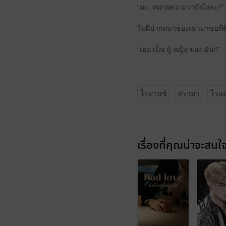
“มะ..หมายความว่ายังไงคะ?”
ริมฝีปากหนาของเขามาขบที่ต
“เธอ เป็น ผู้ หญิง ของ ฉัน!!”
โรมานซ์
ดรามา
โรแม
เรื่องที่คุณน่าจะสนใ