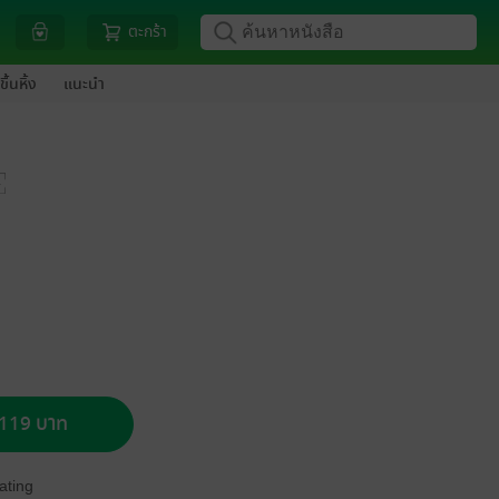
ตะกร้า
ขึ้นหิ้ง
แนะนำ
อ 119 บาท
ating