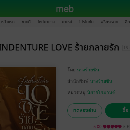
หน้าแรก
ขายดี
ใหม่มาแรง
มาใหม่
โปรโมชัน
ฟรีกระจาย
ฮิต
INDENTURE LOVE ร้ายกลายรัก
โดย
นางร้ายซิน
สำนักพิมพ์
นางร้ายซิน
หมวดหมู่
นิยายโรมานซ์
ทดลองอ่าน
ซื้
5.00
5 R