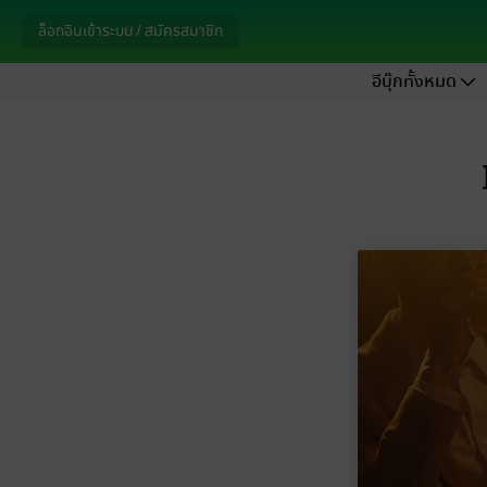
ล็อกอินเข้าระบบ / สมัครสมาชิก
อีบุ๊กทั้งหมด