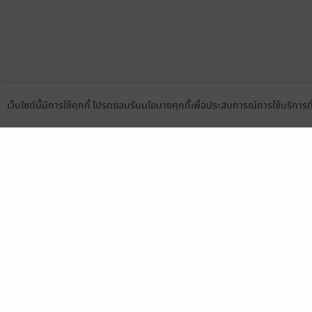
เว็บไซต์นี้มีการใช้คุกกี้ โปรดยอมรับนโยบายคุกกี้เพื่อประสบการณ์การใช้บริการ
Language
ดาวน์โหลดแอป
มีแล้ว -
Sweet6508324
14 ก.พ. 2568
12:53 น.
มีแล้ว -
นางร้ายซิน
23 ก.พ. 2566
1:35 น.