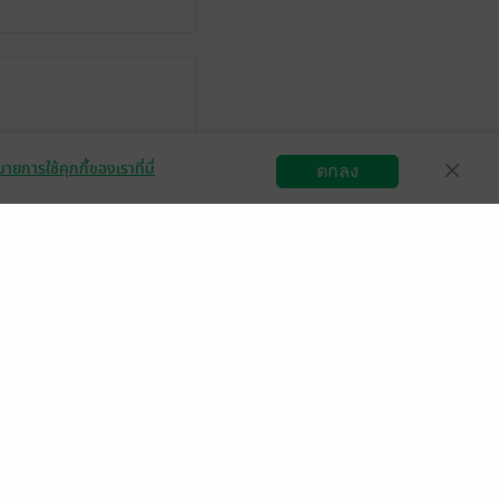
ายการใช้คุกกี้ของเราที่นี่
ตกลง
สมัครขายอีบุ๊ก
วิธีการใช้งาน
ติดต่อเรา
-
bambibabie
ิ.ย. 2566
2:16 น.