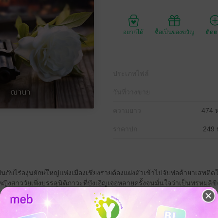
อยากได้
ซื้อเป็นของขวัญ
ติด
ประเภทไฟล์
วันที่วางขาย
ความยาว
474 ห
ราคาปก
249 
ยวพันกับไร่องุ่นยักษ์ใหญ่แห่งเมืองเชียงรายต้องแฝงตัวเข้าไปจับพ่อค้ายาเสพติ
ญิงสาววัยเพิ่งบรรลุนิติภาวะที่บังเอิญเจอหลายครั้งจนมั่นใจว่าเป็นพรหมลิข
บคนร้าย เกิดเหตุการณ์เชื่อมใจสองดวงไว้ใกล้กัน ทว่าความรักที่ไม่รู้จักตัว
้นกายใกล้ใจ"