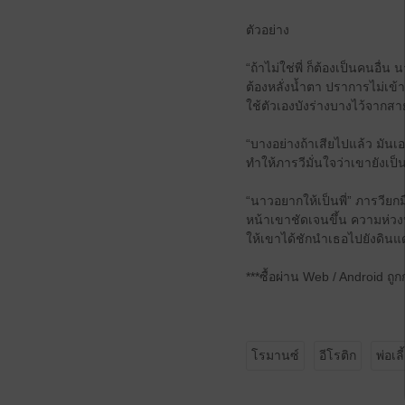
ตัวอย่าง
“ถ้าไม่ใช่พี่ ก็ต้องเป็นคนอื
ต้องหลั่งน้ำตา ปราการไม่เข้า
ใช้ตัวเองบังร่างบางไว้จาก
“บางอย่างถ้าเสียไปแล้ว มันเ
ทำให้ภารวีมั่นใจว่าเขายังเป
“นาวอยากให้เป็นพี่” ภารวีย
หน้าเขาชัดเจนขึ้น ความห่
ให้เขาได้ชักนำเธอไปยังดินแด
***ซื้อผ่าน Web / Android ถู
โรมานซ์
อีโรติก
พ่อเลี