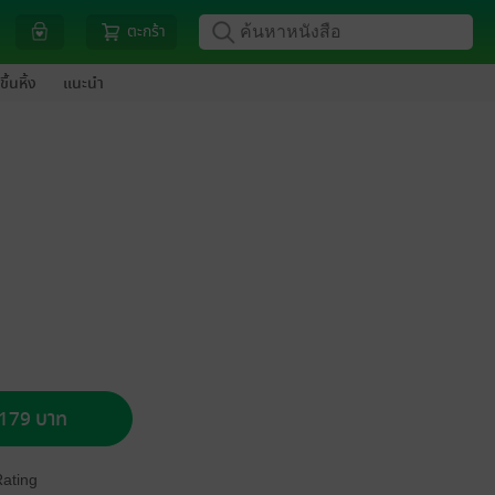
ตะกร้า
ขึ้นหิ้ง
แนะนำ
อ 179 บาท
Rating