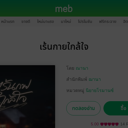
หน้าแรก
ขายดี
ใหม่มาแรง
มาใหม่
โปรโมชัน
ฟรีกระจาย
ฮิต
เร้นกายใกล้ใจ
โดย
ณานา
สำนักพิมพ์
ฌานา
หมวดหมู่
นิยายโรมานซ์
ทดลองอ่าน
ซื้
5.00
14 