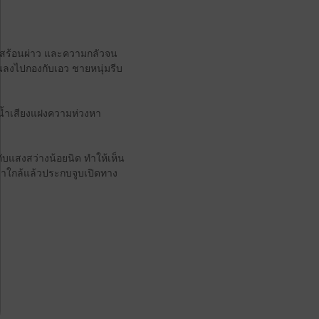
ัมผัสร้อนผ่าว และความกลัวจน
ล่นลงไปกองกับเอว ชายหนุ่มรีบ
ต่น้ำเสียงแฝงความห่วงหา
ับแสงสว่างน้อยนิด ทำให้เห็น
าใกล้แล้วประกบจูบเปิดทาง