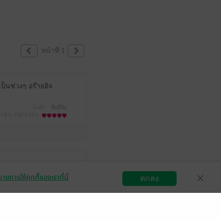
หน้าที่ 1
ป็นช่วงๆ อร๊ายอิจ
มีแล้ว -
ชื่นชีวัน
1 มี.ค. 2567
9:39 น.
มีแล้ว -
ᑭᗩᖇEᗯᑭᕼᗩᑎ.ᖴ
ายการใช้คุกกี้ของเราที่นี่
ตกลง
9 พ.ย. 2566
3:43 น.
สมัครขายอีบุ๊ก
วิธีการใช้งาน
ติดต่อเรา