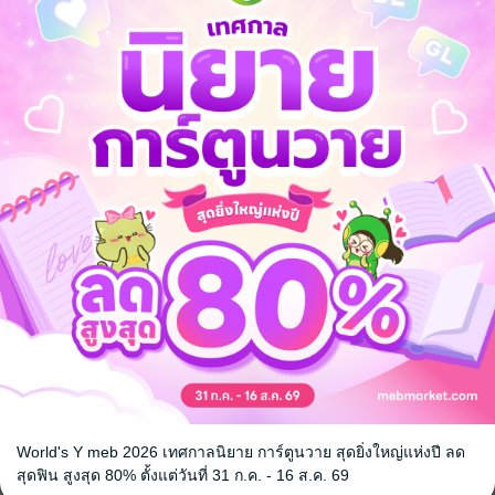
่น นาวขอให้เป็นพี่ได้ไหม” ภารวีเอ่ยเสียงสั่นเครือทั้งจากความวาบหวามของส
ใจสิ่งที่อีกฝ่ายพูด ยังไม่ทันได้ถามต่อ คนตัวเล็กก็รูดซิปข้างจนเดรสรัดรูปห
สายตาคนถ้ำมองด้านนอก
อาคืนมาไม่ได้อีกแล้วนะ” แม้จะมองหน้าคนพูดไม่ชัด ด้วยแสงสว่างริบหรี่ แ
็นพี่ปราบคนเดิมของเธอ
กมือบางขึ้นมาสัมผัสใบหน้าคมคร้ามของปราการ สายตาเริ่มปรับความคุ้นชินก
วงหาและอ่อนโยนถ่ายทอดผ่านสายตาคมกริบ หญิงสาวดึงใบหน้าชายหนุ่มลงม
นที่ไม่เคยย่างกรายถึง
กกว่า iOS นะคะ***
้ยง
World's Y meb 2026 เทศกาลนิยาย การ์ตูนวาย สุดยิ่งใหญ่แห่งปี ลด
สุดฟิน สูงสุด 80% ตั้งแต่วันที่ 31 ก.ค. - 16 ส.ค. 69