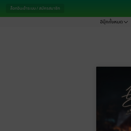
ล็อกอินเข้าระบบ / สมัครสมาชิก
อีบุ๊กทั้งหมด