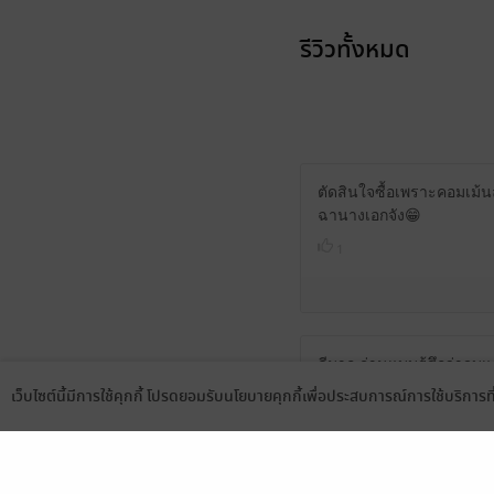
รีวิวทั้งหมด
ตัดสินใจซื้อเพราะคอมเม้น
ฉานางเอกจัง😁
1
ดีมาก อ่านแบบรู้สึกว่าจบแ
เว็บไซต์นี้มีการใช้คุกกี้ โปรดยอมรับนโยบายคุกกี้เพื่อประสบการณ์การใช้บริการ
1
Language
ดาวน์โหลดแอป
สนุกมากเลยคะ นางเอกน่ารัก