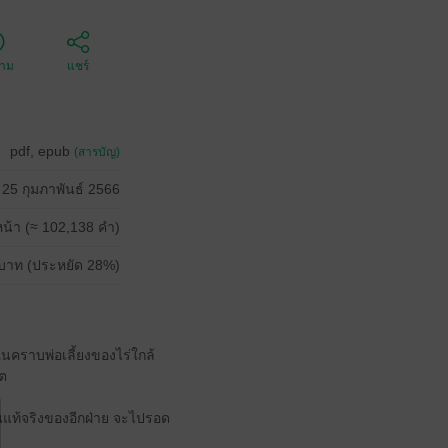
ตาม
แชร์
pdf, epub
(สารบัญ)
25 กุมภาพันธ์ 2566
น้า (≈ 102,138 คำ)
บาท (ประหยัด 28%)
ดในคราบพ่อเลี้ยงของไร่ใกล้
ิต
ตนแท้จริงของอีกฝ่าย จะไปรอด