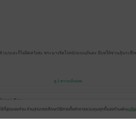
ล้วนๆและก็ไม่ผิดหวังค่ะ พระนางจิตใจหนักแน่นมั่นคง มีบทให้ชวนลุ้นระทึกเ
ดู 1 ความเห็นย่อย
ล้วหรอ ดีฝุดๆ
ที่ดีที่สุดของท่าน ท่านสามารถศึกษาวิธีการตั้งค่าการควบคุมคุกกี้ของท่านผ่าน
นโยบ
 ฉลาด เข้มแข็ง พระเอก ก็คลั่งรัก เนื้อเรื่องน่าติดตามมาก