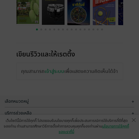
เขียนรีวิวและให้เรตติ้ง
คุณสามารถ
เข้าสู่ระบบ
เพื่อแสดงความคิดเห็นได้จ้า
เลือกหมวดหมู่
+
บริการช่วยเหลือ
+
เว็บไซต์นี้มีการใช้คุกกี้ โปรดยอมรับนโยบายคุกกี้เพื่อประสบการณ์การใช้บริการที่ดีที่สุด
เกี่ยวกับเรา
+
ของท่าน ท่านสามารถศึกษาวิธีการตั้งค่าการควบคุมคุกกี้ของท่านผ่าน
นโยบายการใช้คุกกี้
ของเราที่นี่
กลุ่มธุรกิจในเครือ
+