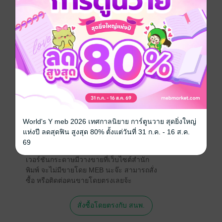
ประชาชาติ
คริสต์ศาสนา
ประเภทไฟล์
pdf
วันที่วางขาย
27 กุมภาพันธ์ 2566
ความยาว
47 หน้า
ราคาปก
499 บาท (ประหยัด 96%)
World's Y meb 2026 เทศกาลนิยาย การ์ตูนวาย สุดยิ่งใหญ่
แห่งปี ลดสุดฟิน สูงสุด 80% ตั้งแต่วันที่ 31 ก.ค. - 16 ส.ค.
สนใจเวอร์ชันกระดาษ เชิญทางนี้!
69
เวอร์ชันกระดาษมีวางขายที่เว็บไซต์สำนัก
พิมพ์ จะไม่มีขายโดย MEB นะจ๊ะ สามารถสั่ง
ซื้อ หรือติดต่อคนขายโดยตรงเลยจ้ะ
สั่งซื้อโดยตรงกับ สนพ.