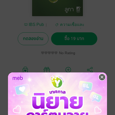
IBS Pub
ความเชื่อและ
ศาสนา/พระเครื่อง
ทดลองอ่าน
ซื้อ 19 บาท
No Rating
อยากได้
ซื้อเป็นของขวัญ
ติดตาม
แชร์
พระธรรมลูกาและพระธรรมกิจการฯเป็นงานเขียนชิ้น
เดียวกันที่แบ่งออกเป็นสองเล่ม เมื่อรวมเข้าด้วยกันแล้ว ทั้ง
สองเล่มบอกเล่าเรื่องราวที่พระเจ้าทรงเริ่มต้นเชื้อเชิญชน
อิสราเอลมาติดตามพระเยซู และหลังจากนั้นก็เชื้อเชิญ