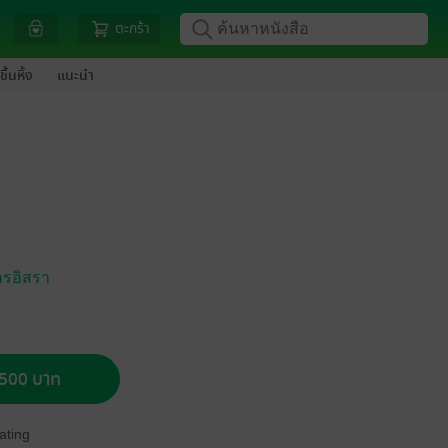
ตะกร้า
ขึ้นหิ้ง
แนะนำ
รอิสรา
อ 500 บาท
ating