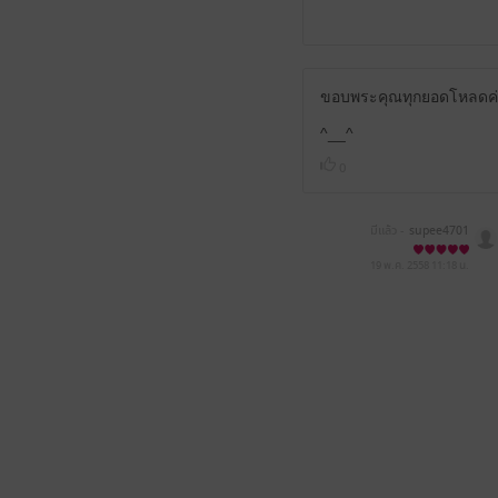
ขอบพระคุณทุกยอดโหลดค
^__^
0
มีแล้ว -
supee4701
19 พ.ค. 2558
11:18 น.