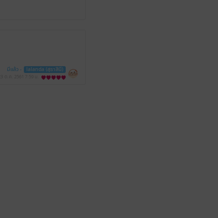
มีแล้ว -
lalanda (สุธาสินี)
23 ต.ค. 2561
7:59 น.