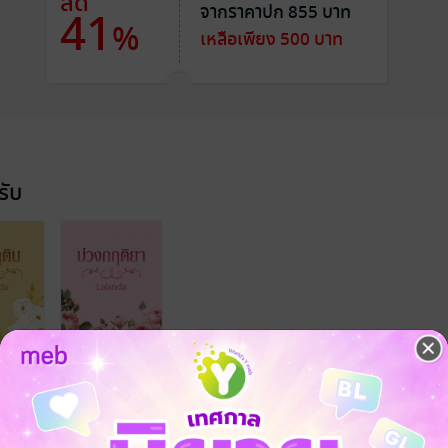
ลด
จากราคาปก 855 บาท
41
%
เหลือเพียง 500 บาท
รับ