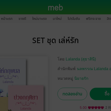
หน้าแรก
ขายดี
ใหม่มาแรง
มาใหม่
โปรโมชัน
ฟรีกระจาย
ฮิต
SET ชุด เล่ห์รัก
โดย
Lalanda (สุธาสินี)
สำนักพิมพ์
นลพรรณ Lalanda อ
หมวดหมู่
นิยายรัก
ทดลองอ่าน
ซื้
5.00
2 R