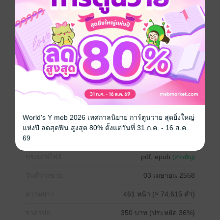
เมื่อเขาเข้าใจว่าเธอคือเหตุที่จะทำให้น้องเขยทรยศต่อ
ความรักของน้องสาว
เขาจึงจะขอสั่งสอนผู้หญิงคนนั้น
ให้รู้สึกถึงความโหดร้าย
ที่กล้าเข้ามาเป็นมือที่สาม
ต่อความรักของคนอื่นอย่างสาสม
World's Y meb 2026 เทศกาลนิยาย การ์ตูนวาย สุดยิ่งใหญ่
โรแมนติก
โรมานซ์
18+
ตบจูบ
แก้แค้น
แห่งปี ลดสุดฟิน สูงสุด 80% ตั้งแต่วันที่ 31 ก.ค. - 16 ส.ค.
69
ประเภทไฟล์
pdf, epub
(สารบัญ)
วันที่วางขาย
03 เมษายน 2558
ความยาว
461 หน้า (≈ 74,615 คำ)
ราคาปก
350 บาท (ประหยัด 36%)