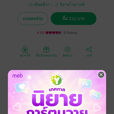
เทียนธีรา
นิยายโรมานซ์
ทดลองอ่าน
ซื้อ 222 บาท
4.56
9 Rating
อยากได้
ซื้อเป็นของขวัญ
ติดตาม
แชร์
รชานนท์ต้องจัดการสั่งสอนผู้หญิงอย่างดุษฎีให้รู้ซึ้งว่าการ
เป็น "ชู้" มันผิดแค่ไหน แต่คนอย่างเขาซึ่งไม่เคยแพ้ใคร ผิด
พลาดตรงไหนล่ะ ทำไมอยู่ดีๆ ถึงได้ต้องรู้สึกว่าขาดเธอไม่
ได้เช่นเดียวกัน หรือเป็นเพราะเธอใช้ไสยศาสตร์กับเขา
ผู้ชายมาดขรึมกับแผนสั่งสอนใครบางคนให้รู้สำนึกว่าการ
เป็น "ชู้" มันผิดแค่ไหน