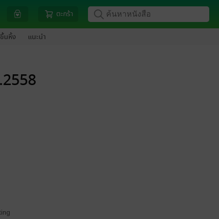
ตะกร้า
ขึ้นหิ้ง
แนะนำ
ศ.2558
ing