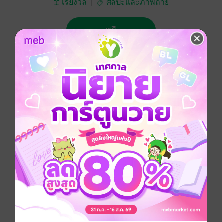
เรียงวลี
ศิลปะและภาพถ่าย
ฟรี
4.50
2 Rating
ติดตาม
แชร์
แพทเทิร์นผ้าคลุมไหล่โครเชต์ – นิตติ้ง สวยๆ ค่ะ
ประเภทไฟล์
pdf
วันที่วางขาย
31 มีนาคม 2558
ความยาว
17 หน้า