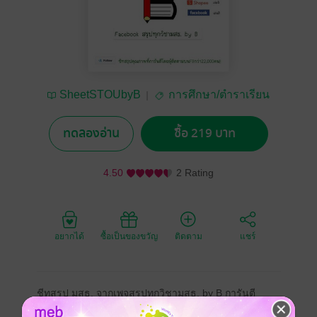
SheetSTOUbyB
การศึกษา/ตำราเรียน
ทดลองอ่าน
ซื้อ 219 บาท
4.50
2 Rating
อยากได้
ซื้อเป็นของขวัญ
ติดตาม
แชร์
ชีทสรุป มสธ. จากเพจสรุปทุกวิชามสธ. by B การันตี
คุณภาพด้วยผู้ติดตามสูงที่สุด สรุปที่สีสันหน้าอ่าน ช่วยเพิ่ม