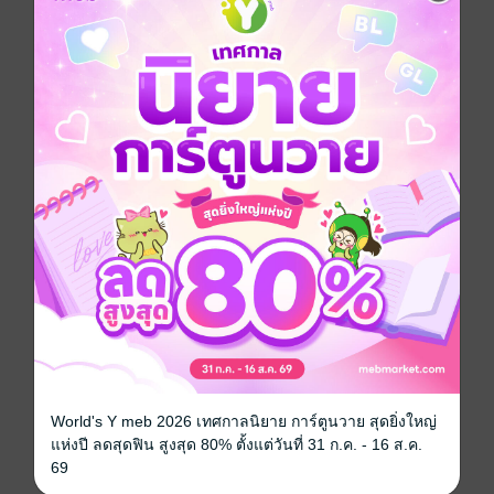
การจดจำ อ่านแล้วไม่เบื่อ ไม่เอามาแต่หัวข้อ ถูกต้อง
ชัดเจน ใส่ใจทุกรายละเอียด
- สอบผ่านจริง จากลูกค้า ไม่มีหน้าม้า ดูรีวิวได้ที่
Facebook : สรุปทุกวิชามสธ. by B
- สรุปจากหนังสือเรียนฉบับปรับปรุงครั้งล่าสุด
- สรุปตัวใหญ่ สรุปแบบละเอียด ใช้วิธีสรุปตามงานวิจัยให้
จำง่าย เข้าใจง่าย
ไม่เอาแต่หัวข้อ
- แถมแนวคำถามทบทวนบทเรียน 60 ข้อ
สถิติ
อุดมศึกษา
เตรียมสอบ / ข้อสอบ
มหาวิทยาลัย
วิชาชีพครู
ศึกษาศาสตร์
คณิตศาสตร์
ประเภทไฟล์
pdf
World's Y meb 2026 เทศกาลนิยาย การ์ตูนวาย สุดยิ่งใหญ่
แห่งปี ลดสุดฟิน สูงสุด 80% ตั้งแต่วันที่ 31 ก.ค. - 16 ส.ค.
วันที่วางขาย
22 มิถุนายน 2566
69