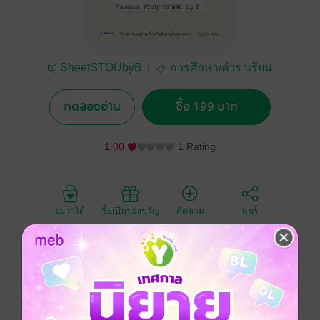
SheetSTOUbyB
การศึกษา/ตำราเรียน
ทดลองอ่าน
ซื้อ 199 บาท
1.00
1 Rating
อยากได้
ซื้อเป็นของขวัญ
ติดตาม
แชร์
ชีทสรุป มสธ. จากเพจสรุปทุกวิชามสธ. by B การันตี
คุณภาพด้วยผู้ติดตามสูงที่สุด สรุปที่สีสันหน้าอ่าน ช่วยเพิ่ม
การจดจำ อ่านแล้วไม่เบื่อ ไม่เอามาแต่หัวข้อ ถูกต้อง
ชัดเจน ใส่ใจทุกรายละเอียด