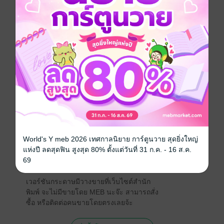
- สอบผ่านจริง จากลูกค้า ไม่มีหน้าม้า ดูรีวิวได้ที่
Facebook : สรุปทุกวิชามสธ. by B
- สรุปจากหนังสือเรียนฉบับปรับปรุงครั้งล่าสุด
เตรียมสอบ / ข้อสอบ
อุดมศึกษา
รัฐศาสตร์
ประเภทไฟล์
pdf
วันที่วางขาย
22 มิถุนายน 2566
ความยาว
42 หน้า
World's Y meb 2026 เทศกาลนิยาย การ์ตูนวาย สุดยิ่งใหญ่
ราคาปก
359 บาท (ประหยัด 44%)
แห่งปี ลดสุดฟิน สูงสุด 80% ตั้งแต่วันที่ 31 ก.ค. - 16 ส.ค.
69
สนใจเวอร์ชันกระดาษ เชิญทางนี้!
เวอร์ชันกระดาษมีวางขายที่เว็บไซต์สำนัก
พิมพ์ จะไม่มีขายโดย MEB นะจ๊ะ สามารถสั่ง
ซื้อ หรือติดต่อคนขายโดยตรงเลยจ้ะ