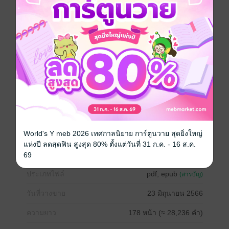
กันต์รับฟังสิ่งที่ข้าวพูดด้วยหัวใจพองโต ครั้งนั้นกันต์ไม่ทัน
ตั้งตัวเลยทำอะไรไม่ถูก แต่ครั้งนี้เขารับรู้มันได้จากใจจริง
และเขาก็เข้าใจความรู้สึกของตัวเองชัดเจนแล้วเหมือนกัน
“แล้วมึงก็ไม่ต้องรู้สึกผิดอะไรทั้งนั้น กูเข้าใจเว้ย แค่มึงรับรู้
แล้วแค่นี้กูก็พอใจละ คำว่ารักของกูมึงลืมมันไปซะก็ได้ กูก็
จะพยายามลืมเหมือนกัน”
“ทำไมกูต้องลืม ในเมื่อมันเป็นสิ่งที่กูอยากจำ กูจะจำเอาไว้
ในหัวใจกูว่ามึงรักกูและกูก็รักมึงเหมือนกัน”
ปล. ลองโหลดตัวอย่างมาอ่านก่อนได้นะคะ และซื้อผ่าน
เว็บจะถูกกว่าน้า
World's Y meb 2026 เทศกาลนิยาย การ์ตูนวาย สุดยิ่งใหญ่
Boy love / Yaoi
แอบรัก
แห่งปี ลดสุดฟิน สูงสุด 80% ตั้งแต่วันที่ 31 ก.ค. - 16 ส.ค.
69
ประเภทไฟล์
pdf, epub
(สารบัญ)
วันที่วางขาย
23 มิถุนายน 2566
ความยาว
178 หน้า (≈ 28,236 คำ)