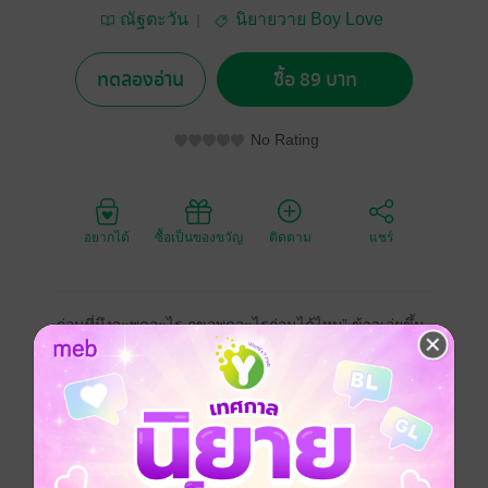
ณัฐตะวัน
นิยายวาย Boy Love
/ Yaoi
ทดลองอ่าน
ซื้อ 89 บาท
No Rating
อยากได้
ซื้อเป็นของขวัญ
ติดตาม
แชร์
ก่อนที่มึงจะพูดอะไร กูขอพูดอะไรก่อนได้ไหม” ข้าวเอ่ยขึ้น
พลางสบตากับกันต์เป็นเชิงขอร้อง
“อืม” กันต์พยักหน้าเบาๆ ก่อนจะรอฟังอย่างตั้งใจ
“ที่กูเคยบอกว่า ‘กูรักมึง’ กูรู้สึกแบบนั้นจริงๆ กูไม่ได้พูด
เพราะเมาหรืออะไร วันนั้นกูมีสติดี แต่กูพูดเพราะกูเก็บ
ความรู้สึกไว้คนเดียวต่อไปไม่ไหวอีกแล้ว กูอยากให้มึงได้รู้
ถึงมึงจะไม่รักกู แต่อย่างน้อยกูก็จะได้บอกมึงก่อนที่เราจะ
แยกย้ายกันไป”