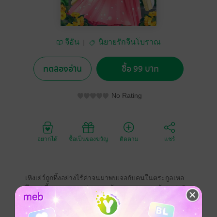
จีอัน
นิยายรักจีนโบราณ
ทดลองอ่าน
ซื้อ 99 บาท
No Rating
อยากได้
ซื้อเป็นของขวัญ
ติดตาม
แชร์
เหิงเย่ว์ถูกทิ้งอย่างไร้ค่าจนมาพบเจอกับคนในตระกูลเหอ
จึงชุบเลี้ยงนางหากแต่บุญคุณต้องทดแทน นางต้องแต่งกับ
แม่ทัพหนิงหลงแทนคุณหนูเข่อซิงที่มีคนรักอยู่แล้ว เพื่อตระ
กูลเลี่ยกับตระกูลเหอและบัญชาของฮ่องเต้