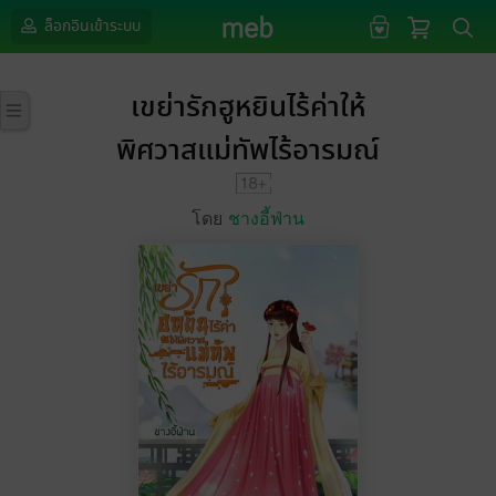
ล็อกอินเข้าระบบ
เขย่ารักฮูหยินไร้ค่าให้
พิศวาสแม่ทัพไร้อารมณ์
โดย
ชางอี้ฟ่าน