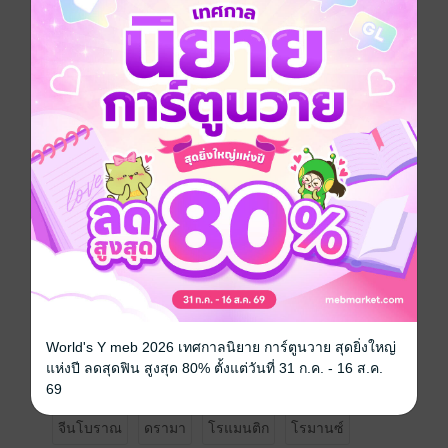
แม่ทัพหนิงหลงที่แต่งกับเหิงเย่ว์กลับไม่เคยเข้าใจใน
ฮูหยินตน แต่กลับปากร้ายจนนางคิดหนี เขาหอบเอาความ
โมโหมาพูดจากับทหารคนสนิทอย่างหัวเสียว่า
"แต่ทุกอย่างที่ข้าพูดข้าล้วนพูดความจริง นางเองก็ต่ำต้อย
จริงๆเหตุใดจึงต้องคิดโกรธข้าเช่นนี้?"
"ท่านแม่ทัพขอรับ ฮูหยินเกิดมาเช่นไรย่อมรู้ซึ้งแก่ใจ ถึง
ท่านแม่ทัพไม่บอก ฮูหยินก็รู้เองได้ว่าตนต่ำต้อยในชาติ
ตระกูลเพียงใด
ยิ่งท่านแม่ทัพตอกย้ำ ย่อมแสดงให้ฮูหยินรู้อย่างชัดแจ้งแก่
ใจ"
"หือ?"
"การหลีกหนีคนที่ตนรัก เพราะถูกบอกว่าตนนั้นต่ำต้อย
หากไม่เพราะรักมากแล้ว จะเป็นเพราะสิ่งใดได้อีกหรือ
ขอรับ?"
สามีปากร้ายถึงปานนี้จะอยู่ด้วยกันได้อย่างไร?
เหิงเย่ว์ต้องตัดสินใจในการจบปัญหานี้กับสามีตน นางจะ
World's Y meb 2026 เทศกาลนิยาย การ์ตูนวาย สุดยิ่งใหญ่
หนีหรือว่ายังอยู่ที่จวนแม่ทัพ ย่อมไม่มีใครตัดสินใจแทนได้
แห่งปี ลดสุดฟิน สูงสุด 80% ตั้งแต่วันที่ 31 ก.ค. - 16 ส.ค.
นอกจากตัวของนางเอง
69
จีนโบราณ
ดรามา
โรแมนติก
โรมานซ์