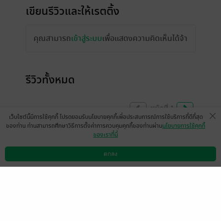
เขียนรีวิวและให้เรตติ้ง
คุณสามารถ
เข้าสู่ระบบ
เพื่อแสดงความคิดเห็นได้จ้า
รีวิวทั้งหมด
หน้าที่ 1
เว็บไซต์นี้มีการใช้คุกกี้ โปรดยอมรับนโยบายคุกกี้เพื่อประสบการณ์การใช้บริการที่ดีที่สุด
ของท่าน ท่านสามารถศึกษาวิธีการตั้งค่าการควบคุมคุกกี้ของท่านผ่าน
นโยบายการใช้คุกกี้
ของเราที่นี่
น่ารักมากกกก ฟีลกู๊ดฟีลใจ นุ้บนิ้บฝุดๆ ลุ้น
มากว่าคุณใหญ่จะบอกชอบพี่ซีตอนไหน แล้ว
ตกลง
ดาวน์โหลดแอป
วิธีการใช้งาน
ติดต่อเรา
ตอนไหนพี่ซีจะรู้ตัวว่าชอบคุณใหญ่เหมือนกัน
ความสัมพันธ์เป็นแบบความธรรมดาที่พิเศษใส่
ไข่มาก อ่านไปยิ้มไปเลย 😄
มีแล้ว -
♣WhiteLily♣
1
30 มิ.ย. 2567
12:57 น.