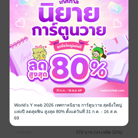
เรื่องราวของ “ซี ชวดล” ทายาทรุ่นที่สามของบริษัทยักษ์
ใหญ่ กับ “ใหญ่ ชคธนัน” นักศึกษาหนุ่มที่สู้ชีวิตมาโดย
ตลอด พวกเขาเริ่มจากการเป็นเพื่อนร่วมห้อง จนกลายมา
เป็นเพื่อนสนิท แล้วเพื่อนสนิทดันไปคิดมากขึ้นอีก ความ
แตกต่างจะกลายเป็นความลงตัวได้ไหม? แล้วพวกเขาจะ
ก้าวผ่านคำว่าเพื่อนได้อย่างไร…
Boy love / Yaoi
ดรามา
โรแมนติก
แอบรัก
มหาวิทยาลัย
ประเภทไฟล์
pdf, epub
(สารบัญ)
World's Y meb 2026 เทศกาลนิยาย การ์ตูนวาย สุดยิ่งใหญ่
วันที่วางขาย
23 มิถุนายน 2566
แห่งปี ลดสุดฟิน สูงสุด 80% ตั้งแต่วันที่ 31 ก.ค. - 16 ส.ค.
69
ความยาว
377 หน้า (≈ 124,713 คำ)
ราคาปก
370 บาท (ประหยัด 32%)