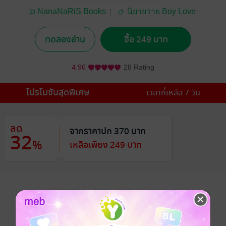
NanaNaRiS Books
นิยายวาย Boy Love
/ Yaoi
ทดลองอ่าน
ซื้อ 249 บาท
4.96
28 Rating
โปรโมชันสุดพิเศษ
เวลาที่เหลือ 7 วัน
ลด
จากราคาปก 370 บาท
32
%
เหลือเพียง 249 บาท
อยากได้
ซื้อเป็นของขวัญ
ติดตาม
แชร์