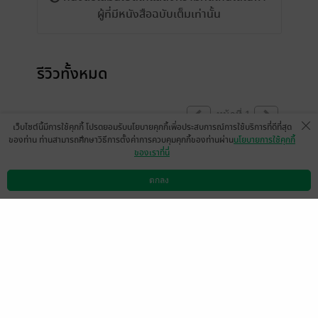
ผู้ที่มีหนังสือฉบับเต็มเท่านั้น
รีวิวทั้งหมด
หน้าที่ 1
เว็บไซต์นี้มีการใช้คุกกี้ โปรดยอมรับนโยบายคุกกี้เพื่อประสบการณ์การใช้บริการที่ดีที่สุด
ของท่าน ท่านสามารถศึกษาวิธีการตั้งค่าการควบคุมคุกกี้ของท่านผ่าน
นโยบายการใช้คุกกี้
ของเราที่นี่
ขอบคุณค่ะ​ ทันได้อ่านฟรี​ สนุกมากค่ะ​ ไว้
ติดตามต่อไปนะคะ
ตกลง
ดาวน์โหลดแอป
วิธีการใช้งาน
ติดต่อเรา
มีแล้ว -
สวัสดีฆ่า
0
9 ก.พ. 2567
16:38 น.
เรื่องน่ารักค่ะชอบพระเอกกวนตีนเว่อร์ นายเอก
เท่ห์สุดๆ เตรียมรอเก็บเข้าชั้นนะคะ 😘😘😘
มีแล้ว -
Jidapa Jane Fisher
0
9 ก.พ. 2567
11:43 น.