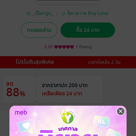
_เปียกปูน_
นิยายวาย Boy Love
/ Yaoi
ทดลองอ่าน
ซื้อ 24 บาท
5.00
7 Rating
โปรโมชันสุดพิเศษ
เวลาที่เหลือ 2 วัน
ลด
จากราคาปก 200 บาท
88
%
เหลือเพียง 24 บาท
อยากได้
ซื้อเป็นของขวัญ
ติดตาม
แชร์