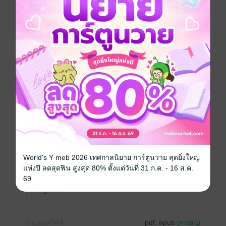
ในสายตาของผู้ล่า โอเมก้ามักถูกมองเป็นเพียงแค่เหยื่อของ
ผู้ที่แข็งแกร่งกว่า ฉลาดกว่า แต่นั้นไม่ใช่โลกของโอเมก้า
อย่างผม...
โลกของเราถูกแบ่งชนชั้นออกเป็นสามกลุ่ม อัลฟ่า เบต้า
และโอเมก้า ใครแข็งแรงจะได้อยู่บนสุดของห่วงโซ่อาหาร
คนกลุ่มนั้นถูกเรียกว่าอัลฟ่า ฉลาด แข็งแกร่ง มีพละกำลัง
เหนือกว่าทุกกลุ่ม เบต้าคือกลุ่มคนธรรมดา ความสามารถ
จัดอยู่ในระดับกลาง และกลุ่มสุดท้ายโอเมก้า อ่อนแอ รูป
ร่างผอมบาง เราถูกมองว่าเป็นจุดอ่อนสุดของห่วงโซ่
อาหาร เราคือเหยื่อ...
แต่โลกของผมจะทำให้คุณรู้ว่า พวกคุณคิดผิด...
World's Y meb 2026 เทศกาลนิยาย การ์ตูนวาย สุดยิ่งใหญ่
แห่งปี ลดสุดฟิน สูงสุด 80% ตั้งแต่วันที่ 31 ก.ค. - 16 ส.ค.
Boy love / Yaoi
ตลก
18+
มาเฟีย
69
omegaverse
ประเภทไฟล์
pdf, epub
(สารบัญ)