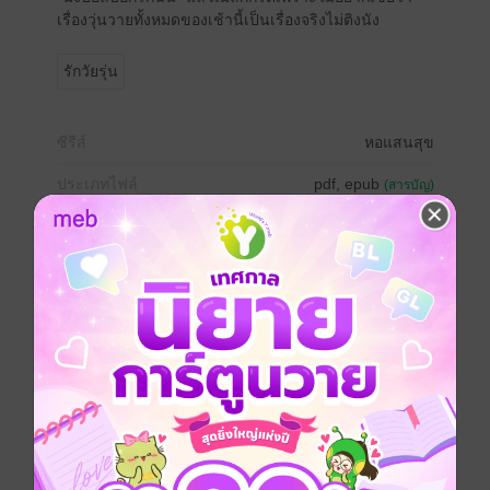
เรื่องวุ่นวายทั้งหมดของเช้านี้เป็นเรื่องจริงไม่ติงนัง
รักวัยรุ่น
ซีรีส์
หอแสนสุข
ประเภทไฟล์
pdf, epub
(สารบัญ)
วันที่วางขาย
27 มิถุนายน 2566
ความยาว
86 หน้า (≈ 8,309 คำ)
ราคาปก
69 บาท (ประหยัด 60%)
เล่มอื่นๆ ในซีรีส์
ดูทั้งหมด