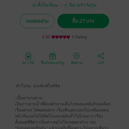
ตั้งใจเขียน
นิยายรักวัยรุ่น
ทดลองอ่าน
ซื้อ 27 บาท
5.00
3 Rating
อยากได้
ซื้อเป็นของขวัญ
ติดตาม
แชร์
:คำโปรย: รุกแท้แพ้ใกล้ชิด
:เนื้อหาบางส่วน:
เป็นการอาบน้ำที่มีแต่คำถามเต็มไปหมดแต่มันก็ปลดล็อก
เรื่องต่างๆ ได้พอสมควร เรื่องที่บอลแปลกไปเหมือนหลบ
หน้ากันเมลไม่ได้คิดไปเองแต่มันล้ำไปไกลมาก เรื่อง
ทั้งหมดที่คิดว่าเป็นสาเหตุไม่ใช่เหตุผลจริงๆ เลย
“นังบอลบอกรักฉัน” แล้วเมลก็กรี๊ดเพราะไม่อยากเชื่อว่า