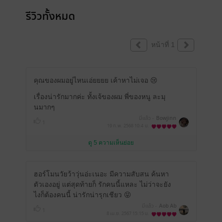
รีวิวทั้งหมด
หน้าที่ 1
คุณของผมอยู่ไหนเอ่ยยยย เค้าหาไม่เจอ 😢
เรื่องน่ารักมากค่ะ ทั้งเจ้ของผม พี่ของหนู ละมุ
นมากๆ
มีแล้ว -
Bowjinn
1
19 ก.พ. 2568
10:4 น.
ดู 5 ความเห็นย่อย
ฮอร์โมนวัยว้าวุ่นอ่ะเนอะ มีความสับสน ค้นหา
ตัวเองอยู่ แต่สุดท้ายก็ รักคนนี้แหละ ไม่ว่าจะยัง
ไงก็ต้องคนนี้ น่ารักน่ารุกเชียว 😝
มีแล้ว -
Aob Ab
1
8 เม.ย. 2567
15:15 น.