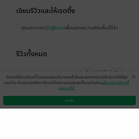
เขียนรีวิวและให้เรตติ้ง
คุณสามารถ
เข้าสู่ระบบ
เพื่อแสดงความคิดเห็นได้จ้า
รีวิวทั้งหมด
หน้าที่ 1
เว็บไซต์นี้มีการใช้คุกกี้ โปรดยอมรับนโยบายคุกกี้เพื่อประสบการณ์การใช้บริการที่ดีที่สุด
ของท่าน ท่านสามารถศึกษาวิธีการตั้งค่าการควบคุมคุกกี้ของท่านผ่าน
นโยบายการใช้คุกกี้
ของเราที่นี่
ชอบพระเอกเรื่องนี้มาก green flag สุดๆ ต้องไป
เอ้บที่ไหนคะ ซื้อเถอะทุกคน อ่านแล้วจะวางไม่
ตกลง
ดาวน์โหลดแอป
วิธีการใช้งาน
ติดต่อเรา
ลง 👍🏻
มีแล้ว -
P.Patty_
0
18 เม.ย. 2567
15:50 น.
แงงงง สนุกมากกกกกกก แอบตกใจช่วงทอล์ค