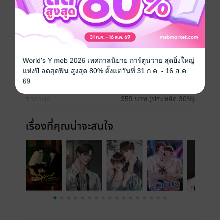
Boy love / Yaoi
โรแมนติก
โรมานซ์
ประเภทไฟล์
pdf, epub
(สารบัญ)
World's Y meb 2026 เทศกาลนิยาย การ์ตูนวาย สุดยิ่งใหญ่
วันที่วางขาย
01 กรกฎาคม 2566
แห่งปี ลดสุดฟิน สูงสุด 80% ตั้งแต่วันที่ 31 ก.ค. - 16 ส.ค.
ความยาว
317 หน้า (≈ 69,720 คำ)
69
ราคาปก
359 บาท (ประหยัด 30%)
เรื่องที่คุณน่าจะสนใจ