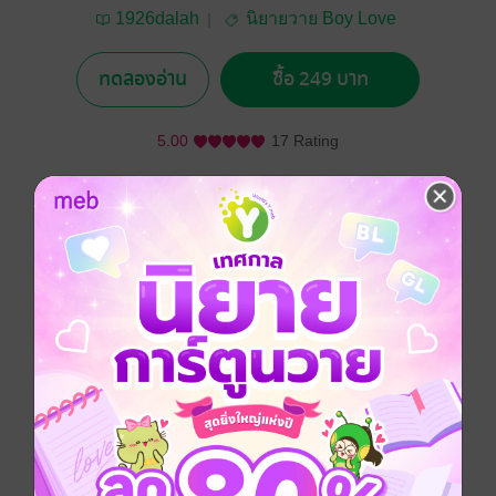
1926dalah
นิยายวาย Boy Love
/ Yaoi
ทดลองอ่าน
ซื้อ 249 บาท
5.00
17 Rating
อยากได้
ซื้อเป็นของขวัญ
ติดตาม
แชร์
เมื่อ ทัตเทพ ชายหนุ่มวัยยี่สิบห้าปียื่นสมัครงานในตำแหน่ง
ช่างยนต์และได้รับเข้าทำงานอย่างง่ายดายภายใต้การ
อนุมัติของ บุญทิวา เจ้านายคนใหม่ที่มีอายุมากกว่าเขาถึง
เจ็ดปี ความสัมพันธ์ระหว่างเจ้านายกับลูกน้องจะเป็นเส้น
กั้นให้เขาได้ก้าวข้ามไปมากน้อยแค่ไหน ชีวิตที่ดูไร้สีสันจะ
ถูกเติมเต็มและปั่นป่วนมากน้อยเพียงใด คงแล้วแต่โชค
ชะตานำพา