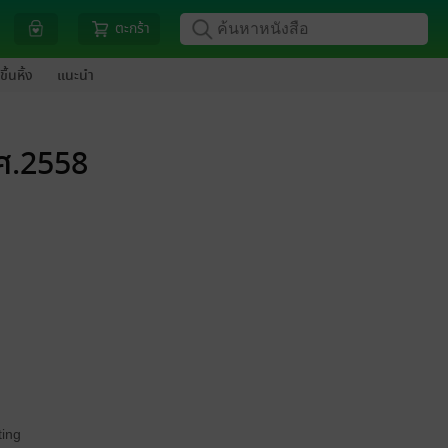
ตะกร้า
ขึ้นหิ้ง
แนะนำ
.ศ.2558
ing