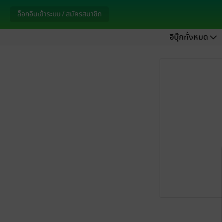
ล็อกอินเข้าระบบ / สมัครสมาชิก
อีบุ๊กทั้งหมด