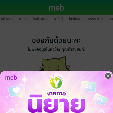
หน้าแรก
ขายดี
ใหม่มาแรง
มาใหม่
โปรโมชัน
ฟรีกระจาย
ฮิต
ขออภัยด้วยนะคะ
ไม่พบข้อมูลในหัวข้อที่คุณกำลังชมค่ะ