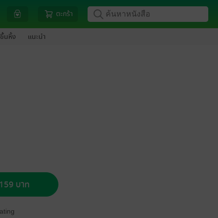
ตะกร้า
ขึ้นหิ้ง
แนะนำ
อ 159 บาท
ating