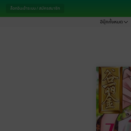
ล็อกอินเข้าระบบ / สมัครสมาชิก
อีบุ๊กทั้งหมด