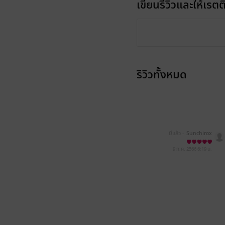
เขียนรีวิวและให้เรตติ
รีวิวทั้งหมด
มีแล้ว -
Sunchirox
9 ก.ค. 2566
6:19 น.