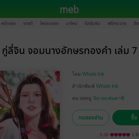
หน้าแรก
ขายดี
ใหม่มาแรง
มาใหม่
โปรโมชัน
ฟรีกระจาย
ฮิต
กู่ลี่จิน จอมนางอักษรทองคำ เล่ม 7
โดย
Whale Ink
สำนักพิมพ์
Whale Ink
หมวดหมู่
นิยายแฟนตาซี
ทดลองอ่าน
ซื้
5.00
1 R