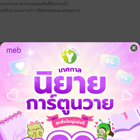
ฒนธรรมอาหารบนแผ่นดินสี่มังกรแล้ว
ิธานที่แน่วแน่มากกว่าเดิมของคุณแม่จอมนาง
่าวขานกันหนอ
ภัย
ต่างโลก
ย้อนยุค/พีเรียด