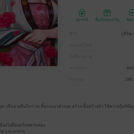
อยากได้
ซื้อเป็นของขวัญ
ติด
ซีรีส์
กู่ลี่
ประเภทไฟล์
วันที่วางขาย
ความยาว
443
ราคาปก
199 
ค กลิ่นอายจีนโบราณ ดิ้นรนเอาตัวรอด สร้างเนื้อสร้างตัว ใช้ความรู้แก้ปั
เนื่องไปถึงแคว้นหยานหลง
ทราย และอาหาร