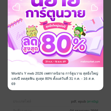
เพราะรักเลยทำได้ทุกสิ่งเป็นได้ทุกอย่าง ไม่สนว่าเธอจะ
เป็นอะไรหรือรับรักหรือไม่ ขอแค่ได้อยู่เคียงข้างเธอไม่ว่า
จะฐานะอะไรก็ตาม
.
“ฉันจะยอมให้เธอดื่มเลือดของฉัน โดยมีข้อแลกเปลี่ยนอยู่
ว่า เธอต้องเดตกับฉัน”
“นายมันบ้าสินะ”
“ใช่ ฉันบ้า และเธอก็พลาดที่คิดว่าจะทำให้คนบ้าแบบฉัน
กลัวแวมไพร์อย่างเธอ”
.
“น้ำเย็นดีนะครับ พี่ลงมาเล่นกับผมมั้ย?”
“นี่นายคิดจะยั่วฉันเหรอ?”
“ผมไม่ได้คิดจะยั่วพี่ แต่ผมกำลังยั่วพี่อยู่ต่างหาก”
World's Y meb 2026 เทศกาลนิยาย การ์ตูนวาย สุดยิ่งใหญ่
ดรามา
โรแมนติก
โรมานซ์
แฟนตาซี
แห่งปี ลดสุดฟิน สูงสุด 80% ตั้งแต่วันที่ 31 ก.ค. - 16 ส.ค.
69
รักสามเส้า
ประเภทไฟล์
pdf, epub
(สารบัญ)
วันที่วางขาย
04 กรกฎาคม 2566