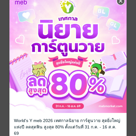
"ราชวงศ์หมิง" เป็นราชวงศ์สุดท้ายที่ปกครองโดยชาวฮั่นมี
จักรพรรดิ 16 พระองค์ ดำรงรุ่งเรืองและเสื่อมโทรมรวม
276 ปี จักรพรรดิแต่ละพระองค์ล้วนมีเอกลักษณ์ที่ต่างกัน
ขุนนางผู้เรืองนามแต่ละท่านในราชวงศ์นี้ ล้วนเคยแบกรับ
ภาระของชาติบ้านเมืองแม่ทัพแต่ละท่าน ล้วนเป็นตัวแทน
แห่งความแข็งแกร่งทระนงราชวงศ์หมิงหากเปรียบเป็น
บันทึกประวัติศาสตร์จีนเมื่อพลิกดูแต่ละหน้าล้วนมีเรื่อง
ราวและนิทานที่สุดยอดแฝงด้วยรหัสลับทางวัฒนธรรม
ของจีนตรรกะทางการเมืองและประสบการณ์ของชีวิต
โดยเฉพาะอย่างยิ่งหนังสือเล่มนี้จะยิ่งทำให้ผู้อ่านรู้จักกับรา
ชวงศ์หมิงใหม่! ทั้งสนุกสนาน เต็มไปด้วยสาระ และเปี่ยม
ด้วยความรู้สึก!!
จีนโบราณ
หนังสือแปล
ประวัติศาสตร์
ซีรีส์
พลิกประวัติศาสตร์มหาอำนาจต้าหมิง
World's Y meb 2026 เทศกาลนิยาย การ์ตูนวาย สุดยิ่งใหญ่
ประเภทไฟล์
pdf
แห่งปี ลดสุดฟิน สูงสุด 80% ตั้งแต่วันที่ 31 ก.ค. - 16 ส.ค.
69
วันที่วางขาย
04 กรกฎาคม 2566