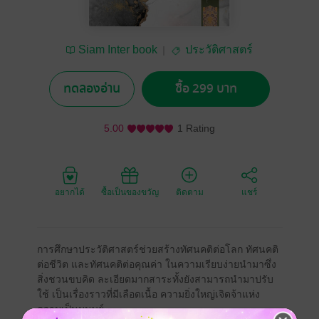
Siam Inter book
ประวัติศาสตร์
ทดลองอ่าน
ซื้อ 299 บาท
5.00
1 Rating
อยากได้
ซื้อเป็นของขวัญ
ติดตาม
แชร์
การศึกษาประวัติศาสตร์ช่วยสร้างทัศนคติต่อโลก ทัศนคติ
ต่อชีวิต และทัศนคติต่อคุณค่า ในความเรียบง่ายนำมาซึ่ง
สิ่งชวนขบคิด ละเอียดมากสาระทั้งยังสามารถนำมาปรับ
ใช้ เป็นเรื่องราวที่มีเลือดเนื้อ ความยิ่งใหญ่เจิดจ้าแห่ง
ความเป็นมนุษย์