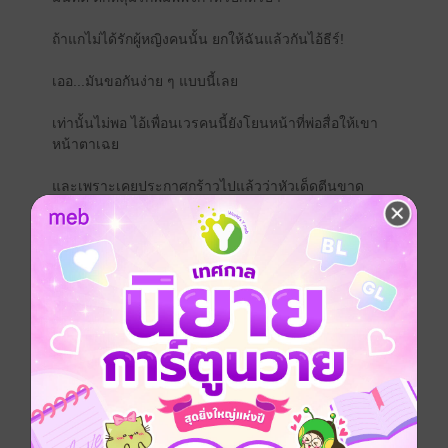
ถ้าแกไม่ได้รักผู้หญิงคนนั้น ยกให้ฉันแล้วกันไอ้ธีร์!
เออ...มันขอกันง่าย ๆ แบบนี้เลย
เท่านั้นไม่พอ ไอ้เพื่อนเวรคนนี้ยังโยนหน้าที่พ่อสื่อให้เขา
หน้าตาเฉย
และเพราะเคยประกาศกร้าวไปแล้วว่าหัวเด็ดตีนขาด
อย่างไรก็จะไม่มีทางแต่งงานกับ ‘คนสวยแต่ไร้สมอง’ อย่าง
หล่อน ธีรนิตย์จึงต้องค้นหาหนทางเพื่อให้ตัวเองหลุดพ้น
จากไอ้สัญญาใจบ้า ๆ นั่น แต่ใครจะรู้ว่าวิธีที่คิดว่าจะทำให้
ไม่ต้องเข้าวิวาห์กับคู่วิวาทตลอดกาลตามความประสงค์อง
ผู้ใหญ่ ดันกลายเป็นบ่วงร้อยสองใจให้ผูกพันแนบแน่น
*********************
ถ้าอยากสมหวังกับพี่ละก็พอมีวิธีนะ แต่พรีมต้องใช้จินตนา
กรเยอะหน่อย...สมมุติเอาสิ
พี่ธีร์อย่าพลาดไปคว้าผู้หญิงไร้สมองมาเป็นภรรยาแล้วกัน