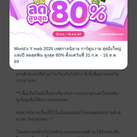
เพราะถ้าพลาดเมื่อไรละก็...พรีมจะสมน้ำหน้าให้สาสมที
เดียว!
โอเค เป็นคู่วิวาห์มันยาก งั้นเราสองคนก็เป็นคู่วิวาทกันก็
แล้วกัน!!
อย่าเพิ่งออกตัวแรงไป โบราณท่านว่าเกลียดอะไรก็มักจะ
ได้อย่างนั้นแหละ
World's Y meb 2026 เทศกาลนิยาย การ์ตูนวาย สุดยิ่งใหญ่
แห่งปี ลดสุดฟิน สูงสุด 80% ตั้งแต่วันที่ 31 ก.ค. - 16 ส.ค.
*********************
69
นิยายเรื่องนี้เป็นนิยายรักฟีลกู๊ด อาจมีบางช่วง/บางฉาก/
บางตัวละครที่ทำอะไรเกินจริงไปบ้าง ทั้งนี้เพื่ออรรถรสใน
การอ่านค่ะ
***เนื้อเรื่องไม่มีเนื้อหาเกี่ยวกับการนอกกาย/นอกใจ/บังคับ
ขู่เข็ญหรือใช้ความรุนแรงค่ะ
ขอฝากนิยายเรื่องนี้ไว้ในอ้อมอกอ้อมใจของคุณนักอ่านด้วย
นะคะ ขอบคุณค่ะ ^^
โหลดผ่านหน้าเว็บไซด์/ระบบแอนดรอยด์ จะได้รับหนังสือ