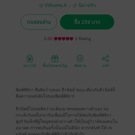
Vithuma.A
นิยายรัก
ทดลองอ่าน
ซื้อ 259 บาท
5.00
2 Rating
อยากได้
ซื้อเป็นของขวัญ
ติดตาม
แชร์
พิมพ์พิจิกา คือฝันร้ายของ ธีรนิตย์ ขณะเดียวกับธีรนิตย์ก็
คือความหลังฝังใจของพิมพ์พิจิกา!
ธีรนิตย์ไม่เคยคิดว่าจะต้องมาตกหลุมพรางตัวเอง จน
กระทั่งวันหนึ่งเขากับเพื่อนมีโอกาสได้พบกับพิมพ์พิจิกา
คู่อริวัยเด็กที่ผู้ใหญ่สองฝ่ายวางตัวให้เป็นคู่วิวาห์ของตนใน
อนาคต การพบกันครั้งนั้นแม้ไม่ดีนัก หากกลับทำให้ เข
มนัทต์ ตกหลุมรักพิมพ์พิจิกาหัวปักหัวปำ