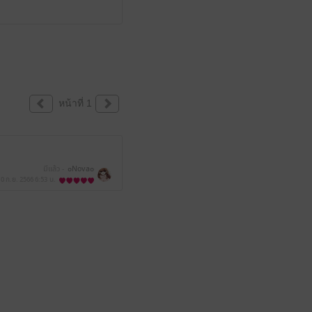
หน้าที่ 1
มีแล้ว -
๐Nova๐
10 ก.ย. 2566
6:53 น.