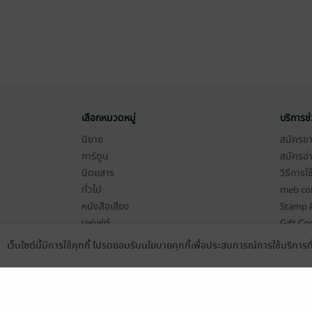
เลือกหมวดหมู่
บริการช
นิยาย
สมัครขาย
การ์ตูน
สมัครอ่
นิตยสาร
วิธีการใ
ทั่วไป
meb co
หนังสือเสียง
Stamp ค
บุฟเฟต์
Gift Co
เงื่อนไข
เว็บไซต์นี้มีการใช้คุกกี้ โปรดยอมรับนโยบายคุกกี้เพื่อประสบการณ์การใช้บริการ
Language
ดาวน์โหลดแอป
นโยบายค
แผนผังเ