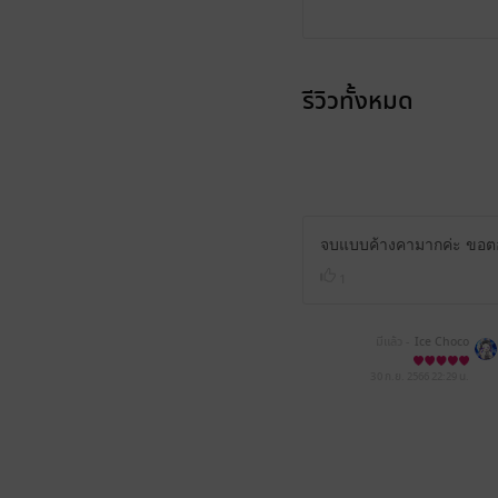
รีวิวทั้งหมด
จบแบบค้างคามากค่ะ ขอตอน
1
มีแล้ว -
Ice Choco
30 ก.ย. 2566
22:29 น.