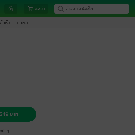
ตะกร้า
ขึ้นหิ้ง
แนะนำ
อ 549 บาท
ating