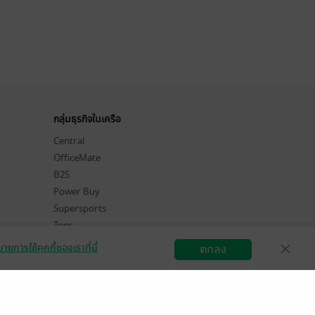
กลุ่มธุรกิจในเครือ
Central
OfficeMate
B2S
Power Buy
Supersports
Tops
Hytexts
ายการใช้คุกกี้ของเราที่นี่
ตกลง
สมัครขายอีบุ๊ก
วิธีการใช้งาน
ติดต่อเรา