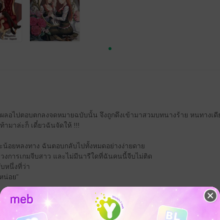
นเผลอไปตอบตกลงจดหมายฉบับนั้น จึงถูกดึงเข้ามาสวมบทนางร้าย หนทางเดียวท
้ามาล่ะก็ เดี๋ยวฉันจัดให้ !!!
ะน้อยหลงทาง ฉันตอบกลับไปทั้งหมดอย่างง่ายดาย
งวงการเกมจีบสาว และไม่มีนารีใดที่ฉันคนนี้จีบไม่ติด
นึ่งที่ว่า
้หน่อย”
ฉันไม่ปล่อยผ่านไปแน่ ได้สิ...ฉันจะจีบให้เอง
 คือ