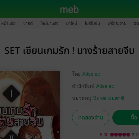
หน้าแรก
ขายดี
ใหม่มาแรง
มาใหม่
โปรโมชัน
ฟรีกระจาย
ฮิต
SET เซียนเกมรัก ! นางร้ายสายจีบ
โดย
Aitselec
สำนักพิมพ์
Aitselec
หมวดหมู่
นิยายแฟนตาซี
ทดลองอ่าน
ซื้
5.00
2 R