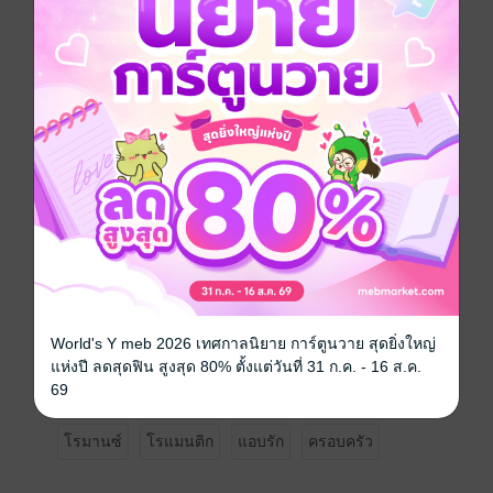
พ่อทั้งทียังเรียนไม่จบ....อยากให้แต่ง เขาก็จะแต่ง แต่เขา
ไม่มีทางที่จะแต่งงานในนามเหมือนพวกพระเอกในนิยาย
หรอกนะ
“ผู้ชายน่ะถ้าเวลามันอยากขึ้นมา ไม่ต้องรักมันก็เอาได้ทุก
คนนั่นล่ะ และฉันจะไม่ทนอดอยากแล้วไม่ได้เอาถึงสองปี
หรอกนะ ฉันมันพวกชอบ มีเซ็กส์ซะด้วยสิ ในเมื่อทุกคน
บังคับให้ฉันต้องอยู่กับเธอสองปี ฉะนั้นสองปีนี้เธอก็ต้องทำ
หน้าที่เมียให้สมบูรณ์ ทั้งในบ้าน นอกบ้าน และบนเตียง
เข้าใจไหม” เมฆาพูดยิ้มๆ เขาพอใจมากที่เห็นสีหน้า
ซีดเซียวของเพียงดาว
เพียงดาว หญิงสาวที่มีความรักเต็มเปี่ยมให้กับเมฆา แม้ว่า
จะโดนเขาทำให้ท้องแบบไม่รู้ตัว เธอก็ยังถือว่าลูกคือของ
ขวัญที่เขามอบไว้ให้เธอ
สองปีนี้ เธอหวังว่าความน่ารักและสายใยระหว่างพ่อลูกจะ
สามารถทำให้เมฆายอมรับพวกเขาได้ ส่วนเธอก็จะขอเก็บ
World's Y meb 2026 เทศกาลนิยาย การ์ตูนวาย สุดยิ่งใหญ่
เกี่ยวความสุขไว้ให้มากที่สุด เพื่อหล่อเลี้ยงหัวใจในยามที่
แห่งปี ลดสุดฟิน สูงสุด 80% ตั้งแต่วันที่ 31 ก.ค. - 16 ส.ค.
ไม่มีเขา เพราะเธอเป็นได้แค่ เมียที่(ไม่)รัก
69
โรมานซ์
โรแมนติก
แอบรัก
ครอบครัว