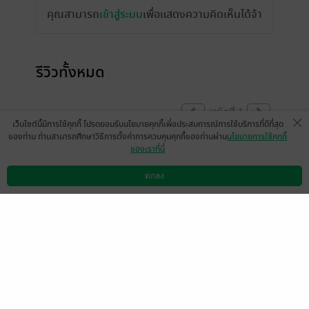
คุณสามารถ
เข้าสู่ระบบ
เพื่อแสดงความคิดเห็นได้จ้า
รีวิวทั้งหมด
หน้าที่ 1
เว็บไซต์นี้มีการใช้คุกกี้ โปรดยอมรับนโยบายคุกกี้เพื่อประสบการณ์การใช้บริการที่ดีที่สุด
ของท่าน ท่านสามารถศึกษาวิธีการตั้งค่าการควบคุมคุกกี้ของท่านผ่าน
นโยบายการใช้คุกกี้
ของเราที่นี่
สนุกดีค่ะ ครอบครัวอบอุ่น
ตกลง
มีแล้ว -
thanutcha
ดาวน์โหลดแอป
วิธีการใช้งาน
ติดต่อเรา
0
15 ก.ค. 2566
7:5 น.
ดู 1 ความเห็นย่อย
มีแล้ว -
Mini_zeza
มีแล้ว -
เฟริส์ First
28 ก.พ. 2567
22:35 น.
12 ก.ค. 2566
0:51 น.