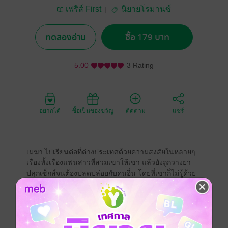
เฟริส์ First
นิยายโรมานซ์
ทดลองอ่าน
ซื้อ 179 บาท
5.00
3 Rating
อยากได้
ซื้อเป็นของขวัญ
ติดตาม
แชร์
เมฆา ไปเรียนต่อที่ต่างประเทศด้วยความสงสัยในหลายๆ
เรื่องทั้งเรื่องแฟนสาวที่สวมเขาให้เขา แล้วยังถูกวางยา
ปลุกเซ็กส์จนต้องปลดปล่อยกับคนอื่น โดยที่เขาก็ไม่รู้ด้วย
ซ้ำว่าผู้หญิงคนนั้นเป็นใคร
เขาไปเรียนด้วยหัวใจที่ชอกช้ำและทำให้ไม่อยากกลับมา
เมืองไทย แต่จู่ ๆ พ่อก็โทรตามกลับมาให้แต่งงาน ไม่อย่าง
นั้นจะตัดขาดกับเขา แล้วผู้หญิงคนนั้นก็คือเพียงดาว คนที่
คอยขัดขวางความรักเขามาตลอด แถมยังใจแตก ท้องไม่มี