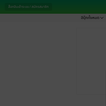
ล็อกอินเข้าระบบ / สมัครสมาชิก
อีบุ๊กทั้งหมด