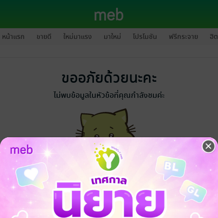
หน้าแรก
ขายดี
ใหม่มาแรง
มาใหม่
โปรโมชัน
ฟรีกระจาย
ฮิต
ขออภัยด้วยนะคะ
ไม่พบข้อมูลในหัวข้อที่คุณกำลังชมค่ะ